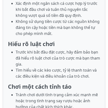
Xác định một ngân sách cá cược hợp lý trước
khi bắt đầu chơi và tuân thủ nguyên tắc
không vượt quá số tiền đã quy định.
Không sử dụng tiền cược từ các nguồn không
đáng tin cậy hoặc tiền mà bạn không thể tự
cho phép mình mất.
Hiểu rõ luật chơi
Trước khi bắt đầu đặt cược, hãy đảm bảo bạn
đã hiểu rõ luật chơi của trò cược mà bạn tham
gia.
Tìm hiểu về các kèo cược, tỷ lệ thanh toán và
các điều kiện và điều khoản của trò chơi.
Chơi một cách tỉnh táo
Tránh chơi dưới tình trạng cảm xúc mạnh mẽ
hoặc trong tình trạng say rượu hoặc ảnh
hưởng của chất kích thích khác.