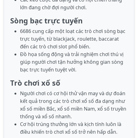
lớn đang chờ đợi người chơi.
Sòng bạc trực tuyến
6686 cung cấp một loạt các trò chơi sòng bạc
trực tuyến, từ blackjack, roulette, baccarat
đến các trò chơi slot phổ biến.
Đồ họa sống động và trải nghiệm chơi thú vị
giúp người chơi tận hưởng không gian sòng
bạc trực tuyến tuyệt vời.
Trò chơi xổ số
Người chơi có cơ hội thử vận may và dự đoán
kết quả trong các trò chơi xổ số đa dạng như
xổ số miền Bắc, xổ số miền Nam, xổ số truyền
thống và xổ số nhanh.
Cơ hội trúng thưởng lớn và kịch tính luôn là
điều khiến trò chơi xổ số trở nên hấp dẫn.