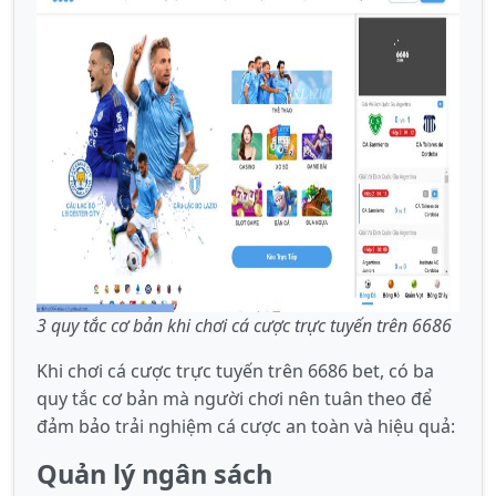
3 quy tắc cơ bản khi chơi cá cược trực tuyến trên 6686
Khi chơi cá cược trực tuyến trên 6686 bet, có ba
quy tắc cơ bản mà người chơi nên tuân theo để
đảm bảo trải nghiệm cá cược an toàn và hiệu quả:
Quản lý ngân sách