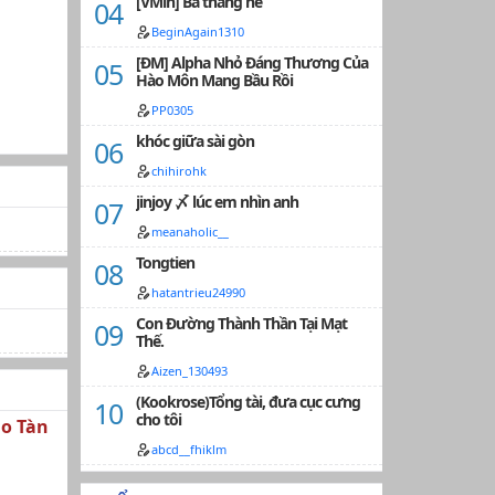
[VMin] Ba tháng hè
BeginAgain1310
[ĐM] Alpha Nhỏ Đáng Thương Của
Hào Môn Mang Bầu Rồi
PP0305
khóc giữa sài gòn
chihirohk
jinjoy 〆 lúc em nhìn anh
meanaholic__
Tongtien
hatantrieu24990
Con Đường Thành Thần Tại Mạt
Thế.
Aizen_130493
(Kookrose)Tổng tài, đưa cục cưng
cho tôi
ão Tàn
abcd__fhiklm