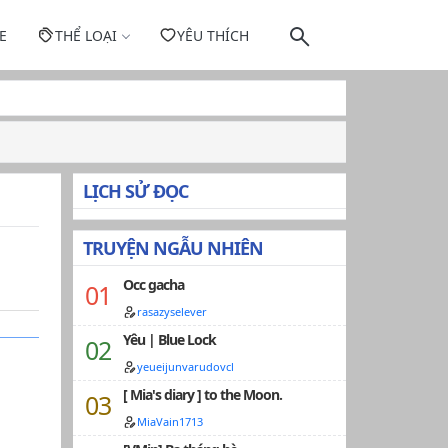
E
THỂ LOẠI
YÊU THÍCH
LỊCH SỬ ĐỌC
TRUYỆN NGẪU NHIÊN
Occ gacha
rasazyselever
Yêu | Blue Lock
yeueijunvarudovcl
[ Mia's diary ] to the Moon.
MiaVain1713