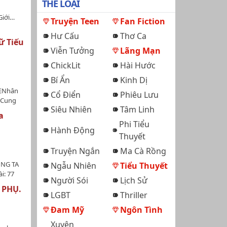
THỂ LOẠI
Giới…
Truyện Teen
Fan Fiction
Hư Cấu
Thơ Ca
ữ Tiếu
Viễn Tưởng
Lãng Mạn
ChickLit
Hài Hước
Bí Ẩn
Kinh Dị
HENhân
Cổ Điển
Phiêu Lưu
h Cung
Siêu Nhiên
Tâm Linh
 nghĩ
a
Phi Tiểu
Hành Động
Thuyết
g-ho-
ẩm Thiên
Truyện Ngắn
Ma Cà Rồng
ên
ÚNG TA
Ngẫu Nhiên
Tiểu Thuyết
m cúp,
i: 77
g hề sai
Người Sói
Lịch Sử
ng nào,
uyên
 PHỤ.
có đổ
LGBT
Thriller
bằng
 câu truyện
ều có
Đam Mỹ
Ngôn Tình
ển thể
 lệ: Lão
 là bộ
Xuyên