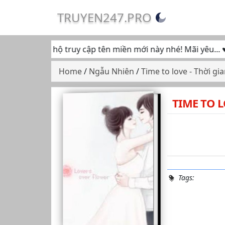
TRUYEN247.PRO
ếp tục ủng hộ truy cập tên miền mới này nhé! Mãi yêu... ♥
Home
/
Ngẫu Nhiên
/
Time to love - Thời gi
TIME TO L
Tags: