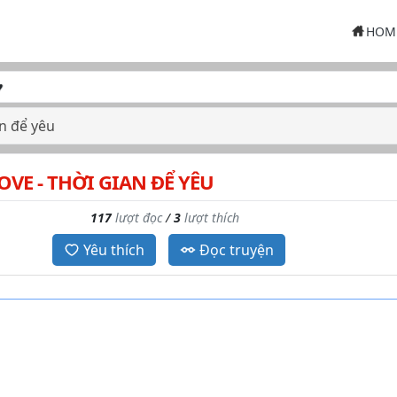
HOM
an để yêu
OVE - THỜI GIAN ĐỂ YÊU
117
lượt đọc
/
3
lượt thích
Yêu thích
Đọc truyện