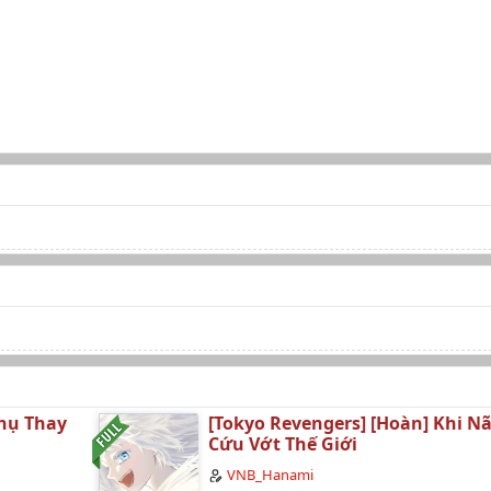
Phụ Thay
[Tokyo Revengers] [Hoàn] Khi N
Cứu Vớt Thế Giới
VNB_Hanami