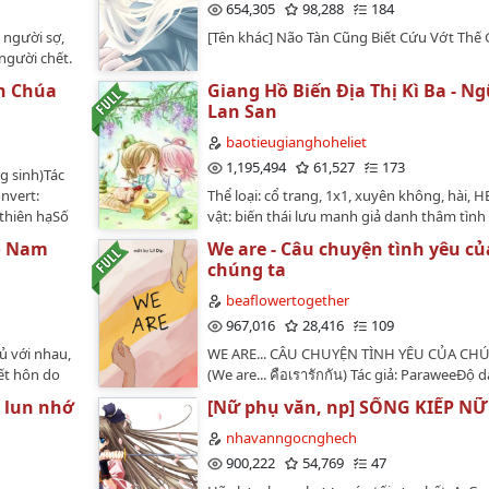
654,305
98,288
184
p người sợ,
[Tên khác] Não Tàn Cũng Biết Cứu Vớt Thế 
người chết.
oanh cùng
n Chúa
Giang Hồ Biến Địa Thị Kì Ba - Ng
. Cô một
Lan San
uyết Np,cô
yết, cô
baotieugianghoheliet
cô cư nhiên
1,195,494
61,527
173
g sinh)Tác
 cô khinh,
nvert:
Thể loại: cổ trang, 1x1, xuyên không, hài, 
n xuyên đến
 thiên hạSố
vật: biến thái lưu manh giả danh thâm tìn
 cực bi
 cổ đại,
chủ công x mỹ mạo ngoan hiền nhưng suy
hải tránh
ó Nam
We are - Câu chuyện tình yêu củ
ng, hài,
thoát tuyến Thiếu chủ thụNgười dịch: Mỹ
chủ ở ngay
chúng ta
ường Hoan,
NgânLink:
 chỉ là nữ
được mưa,
http://gin2277.blogspot.com/2014/05/gian
beaflowertogether
, cứ xem cô
sủng.Nhưng
bien-ia-thi-ki-ba.htmlHai mươi hai tuổi, Th
967,016
28,416
109
ư ông trời
ng - Thái
Lăng giành được giải thưởng Ảnh đế đầu ti
ủ với nhau,
WE ARE... CÂU CHUYỆN TÌNH YÊU CỦA CH
 cùng năm,
trong đời.Lúc hắn nước mắt lưng tròng cầ
kết hôn do
(We are... คือเรารักกัน) Tác giả: ParaweeĐộ dà
g lúc nàng
một mảnh trần nhà ầm ầm rơi xuống, khôn
 hắn và cô
chương"Lần đầu gặp gỡ chẳng có tí ấn tượ
khác hạ kịch
lệch rớt trúng đầu hắn!Sau đó hắn liền... x
 lun nhớ
[Nữ phụ văn, np] SỐNG KIẾP NỮ
 nghĩ tới
nhưng nếu gặp lần tiếp theo: nhất định sẽ 
trở về còn
việt!Tần Thiếu Vũ mỉm cười: Nếu Lăng nhi 
ông có cho
máu!!!"----------------------------------------Đây là
nhavanngocnghech
ọng sinh
lòng, Truy Ảnh cung của ta bất cứ lúc nào đ
ắn cười tủm
gốc được nhà GMMTV mua bản quyền chuy
900,222
54,769
47
o trạng!!Sau
thể lo chuyện đám cưới!Thẩm Thiên Lăng rơi
ngày hôm
và dự tính sẽ chiếu vào năm 2024. Đây cũng
ía: Trường
tử cực kì không bằng lòng!…