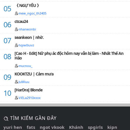
《 NGỰ YÊU 》
mew_ngoc_th2405
ctcau24
nhanwonbi
seankeon | nhờ.
hqiw0iuvz
[Cao H - Edit] Nữ phụ ác độc hôm nay vẫn bị làm - Nhất Thế An
Hảo
mucnou_
KOOKTZU | Cảm mưa
JuMiuu
[HarDra] Blonde
ViELa2910xxxx
TÌM KIẾM GẦN ĐÂY
yuri hen
fats
ngot vkook
Khánh
spgirls
kipn