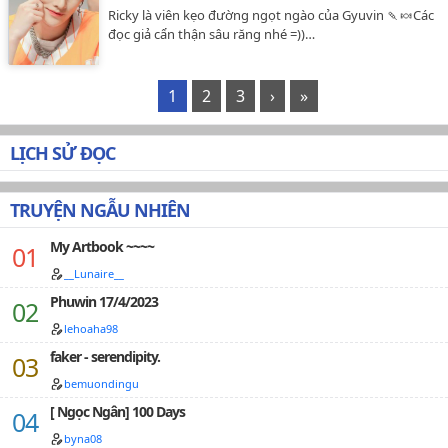
Ricky là viên kẹo đường ngọt ngào của Gyuvin 🍡🍬Các
đọc giả cẩn thận sâu răng nhé =))…
1
2
3
›
»
LỊCH SỬ ĐỌC
TRUYỆN NGẪU NHIÊN
My Artbook ~~~~
__Lunaire__
Phuwin 17/4/2023
lehoaha98
faker - serendipity.
bemuondingu
[ Ngọc Ngân] 100 Days
byna08