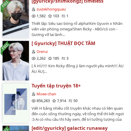
[gyuricky/shimkongz] timeless
zuizekhongquau
1,582
103
1
Thiết lập: Siêu sao bóng rổ alpha!Kim Gyuvin x Nhân
viên văn phòng omega!Shen Ricky - ABO/có con -
Gương vỡ lại lành…
[ Gyuricky] THUẬT ĐỌC TÂM
Orerui
2,262
185
3
[ À HÚ!!!! Kim Ricky đồng ý làm người yêu mình!!! ÁU
ÁU ÁU]…
Tuyển tập truyện 18+
Moee-chan
856,283
7,914
50
Viết H bằng nhiều cốt truyện khác nhau có liên quan
đến cuộc sống thường ngày, về tổng thể thì kết ngọt
:3 Ai có nhu cầu thì hãy xem, để trí tưởng tượng của
bạn " bay bổng " cùng truyện 🤭hỗn hợp :vv…
[edit/gyuricky] galactic runaway