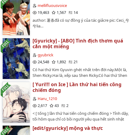
mellifluousvoice
19,463
1,567
14
author: 薯条đã có sự đồng ý của tác giảcre pic: Ceci_兮
兮lia…
[Gyuricky] - [ABO] Tình địch thơm quá
cắn một miếng
gyubrick
24,548
1,892
21
Có hai thứ Kim Gyuvin ghét nhất trên đời này.Một là,
Shen Ricky.Hai là, xếp sau Shen Ricky.Có hai thứ Shen
Ricky ghét nhất trên đời này.Một là, xếp sau Kim
[ Yuri!!! on Ice ] Lần thứ hai tiến công
Gyuvin.Hai là, nằm dưới Kim Gyuvin.Vậy nên, bằng
chiếm đóng
cách nào đó, ông trời đưa họ lại với nhau.
_____________________________________[CHUYỂN VER ĐÃ
Haru_1210
CÓ SỰ ĐỒNG Ý CỦA TÁC GIẢ GỐC]TÁC GIẢ:
2,617
43
2
thatpersonmustbeuLINK TRUYỆN GỐC:
< [ tống ] lần thứ hai tiến công chiếm đóng > Tỉnh dậy,
https://s.net.vn/b99v…
tối hôm qua chỉ có bồi người yêu qua hết sinh nhật
trước trượt băng vận động viên Katsuki Yuuri phát
[edit/gyuricky] mộng và thực
hiện mình về tới vừa mới thăng lên thanh niên tổ một