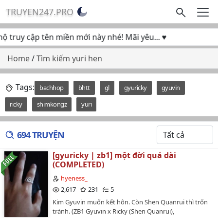
TRUYEN247.PRO
truy cập tên miền mới này nhé! Mãi yêu... ♥
Home
/
Tìm kiếm yuri hen
Tags:
bachhop
bhtt
gl
gyuricky
gyuvin
ricky
shimkongz
yuri
694 TRUYỆN
[gyuricky | zb1] một đời quá dài
(COMPLETED)
hyeness_
2,617
231
5
Kim Gyuvin muốn kết hôn. Còn Shen Quanrui thì trốn
tránh. (ZB1 Gyuvin x Ricky (Shen Quanrui),