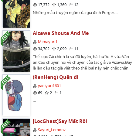
17,372
1,360
12
Những mẫu truyện ngắn của gia đình Forger.…
Aizawa Shouta And Me
Mimayuri1
34,702
2,099
11
Thể loại: Cái chính là sư đồ luyến, hài hước, H vừa.Văn
án:Câu chuyện nói về chuyện của tác giả và Aizawa.Đây
là lần đầu tác giả viết theo thể loại này nên chắc chắn
sẽ có sai sót. Vì câu chuyện nói về tác giả nên nữ chính
(RenHeng) Quên đi
sẽ mang tên tác giả (Yuri). Trong này đa phần nói về tác
giả thật nhưng cũng sẽ có một số chỗ được thổi
yaoiyuri1601
phồng lên.Vui lòng không reup ở bất kỳ đâu khi chưa
69
2
1
có sự đồng ý của tác giả.…
…
[LocGhast]Say Mất Rồi
Sayuri_Lemonz