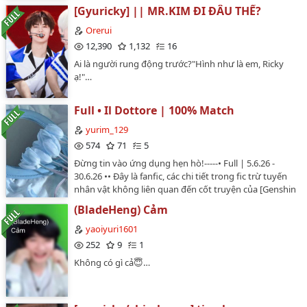
omegaverse)…
[Gyuricky] || MR.KIM ĐI ĐÂU THẾ?
Orerui
12,390
1,132
16
Ai là người rung động trước?"Hình như là em, Ricky
ạ!"…
Full • Il Dottore | 100% Match
yurim_129
574
71
5
Đừng tin vào ứng dụng hẹn hò!-----• Full | 5.6.26 -
30.6.26 •• Đây là fanfic, các chi tiết trong fic trừ tuyến
nhân vật không liên quan đến cốt truyện của [Genshin
Impact].-----Written by @yurim_129…
(BladeHeng) Cảm
yaoiyuri1601
252
9
1
Không có gì cả😇…