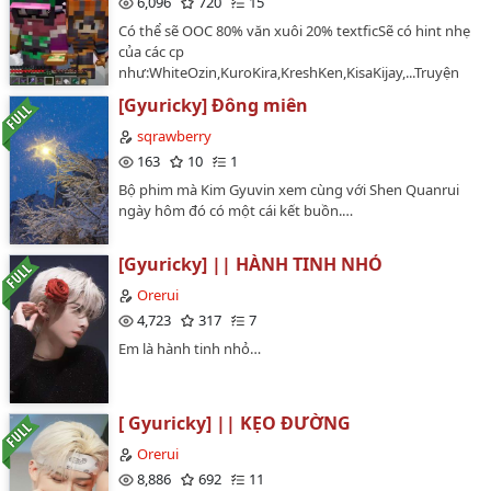
6,096
720
15
Có thể sẽ OOC 80% văn xuôi 20% textficSẽ có hint nhẹ
của các cp
như:WhiteOzin,KuroKira,KreshKen,KisaKijay,...Truyện
đã hoàn thànhCảm ơn vì đã đọc truyện của mình…
[Gyuricky] Đông miên
sqrawberry
163
10
1
Bộ phim mà Kim Gyuvin xem cùng với Shen Quanrui
ngày hôm đó có một cái kết buồn.…
[Gyuricky] || HÀNH TINH NHỎ
Orerui
4,723
317
7
Em là hành tinh nhỏ…
[ Gyuricky] || KẸO ĐƯỜNG
Orerui
8,886
692
11