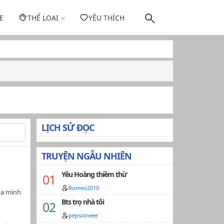
E
THỂ LOẠI
YÊU THÍCH
LỊCH SỬ ĐỌC
TRUYỆN NGẪU NHIÊN
Yêu Hoàng thiềm thừ
Romeo2010
ủa mình
Bts trọ nhà tôi
pepsiiineee