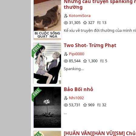
Những câu truyện spanking 
thường
KotomiSora
31,305
327
13
Kể xíu về truyện đời thường của mình 
Two Shot- Trừng Phạt
Pipi0000
85,544
1,300
5
Spanking…
Bảo Bối nhỏ
Nhi1092
53,731
969
32
…
[HUẤN VĂN][HÀN VŨ][SM] Chủ