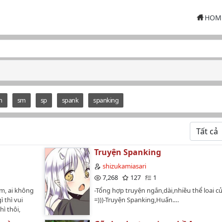
HOM
n
sm
sp
spank
spanking
Truyện Spanking
shizukamiasari
7,268
127
1
m, ai không
-Tổng hợp truyện ngắn,dài,nhiều thể loai c
 thì vui
=)))-Truyện Spanking,Huấn.…
hì thôi,
.…