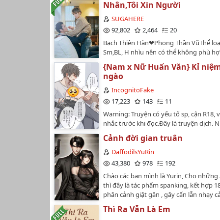
Nhân,Tôi Xin Người
SUGAHERE
92,802
2,464
20
Bạch Thiên Hàn❤Phong Thần VũThể loại
Sm,BL, H nhìu nên có thể không phù hợ
số bạn Hãy chắc chắn bạn hiểu Spanking 
{Nam x Nữ Huấn Văn} Kỉ niệ
hãy đọc nhé ❌tránh gây war,những lời lẽ
ngào
phạm ❌Enjoy my story~…
IncognitoFake
17,223
143
11
Warning: Truyện có yếu tố sp, cận R18, v
nhắc trước khi đọc.Đây là truyện dịch. 
Chen Wan, một cặp đôi sp trẻ tuổi với n
Cảnh đời gian truân
động trên forum spanking, bỗng một 
chủ forum liên hệ để làm một buổi phỏ
DaffodilsYuRin
chấp nhận, và cùng với hai nữ phóng vi
43,380
978
192
xinh đẹp, kể câu chuyện của họ về nhữ
Chào các bạn mình là Yurin, Cho những 
spanking vừa vui vẻ, vừa giáo huấn. Cò
thì đây là tác phẩm spanking, kết hợp 1
mặt của những người chị em của Ning L
phân cảnh giật gân , gây cấn lẫn nhạy cả
cô phóng viên cũng không thoát khỏi c
thông thường chỉ có người trong giới c
đòn nữa. Cùng đón chờ nha ~Ảnh bìa ch
Thì Ra Vẫn Là Em
spanking mới có thể cảm nhận và chấp 
chất minh họa và làm đẹp, không phản