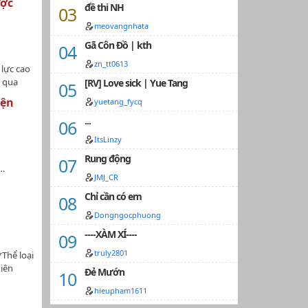
ược
đề thi NH
meovangnhata
Gã Côn Đồ | kth
zn_tt0613
 lực cao
i qua
[RV] Love sick | Yue Tang
Cậu
yện
yuetang_fycq
 "giang
...
ão Hùng
, sỉ
ItsLinzy
Rung động
h…
JMJ_CR
Chỉ cần có em
Dongngocphuong
----XÀM XÍ----
truly2801
Thể loại
hiên
Đẻ Mướn
hieupham1611