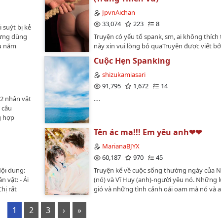
in vui lòng
nặng hơn nha.…
tác giả
phản🐣Cùng tác giả với "Nhật ký nuôi dưỡ
g ở acc
JpvnAichan
t ruột của
đặc biệt", nam chính truyện này không quá
ời gian
33,074
223
8
thái u ám như các truyện khác của Phi Cơ N
 suýt bị kẻ
hoại và
nhưng vẫn rất "bệnh". Nữ chính bất cần đời
 từng dùng
Truyện có yếu tố spank, sm, ai không thích 
 mình đã
canh me thời cơ "ngủ" nam chính…
ều năm
này xin vui lòng bỏ quaTruyện được viết bởi
 đăng lại
chào tạm
Trung Thien Vu, nên mọi cấu trúc ngữ pháp
hay đổi nho
Cuộc Hẹn Spanking
.Cứ ngỡ đã
tả,...mình để lại nguyên bản gốc ạ…
 lỗi chính
tiên sau bao
shizukamiasari
thay đổi 1
Không phải
91,795
1,672
14
ới mạch
ành cũng
ết thêm . Và
 2 nhân vật
.…
 trong cuộc
king hay
 câu
mạnh , đây
g hợp
khi đã
người đọc
Tên ác ma!!! Em yêu anh❤❤
lòng đọc tác
hông áp đặt
MarianaBJYX
n trải
60,187
970
45
hư mạch
Nội dung:
Truyện kể về cuộc sống thường ngày của 
. Chân thành
 vật: - Ái
(nó) và Vĩ Huy (anh)-người yêu nó. Những 
Chị rất
gió và những tình cảnh oái oam mà nó và 
ị tâm lý
phải.…
động nhiều
1
2
3
›
»
 sinh viên Y