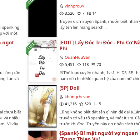
vinhpro04
3,526
7
14
Truyện dịchTruyện Spank, muốn biết nhân v
 spanking,
lấy tên lên mạng search…
p với một
là gì rồi
m ngọt
[EDIT] Lấy Độc Trị Độc - Phi Cơ N
 có ý xúc
Phi
QuanHuuVan
5,451
118
70
ui lòng cân
🍑Thể loại: xuyên nhanh, 1vs1, H, DS, SP, thị
Ning Lan và
nam nữ chínhMối quan hệ của nam nữ chín
hiều hoạt
tính chất DS và SP xuyên suốt mạch truyệ
[SP] Doll
ngày được
(viết tắt của Dominance & Submission): thốn
ng vấn. Họ
quy phục*SP (viết tắt của Spank hoặc Spank
khongchevan
ên vô cùng
giáo huấn partner, làm sai sẽ bị trừng phạt,
41,216
520
5
ng buổi
xong sẽ được an ủi🍑Độ dài: 65 chương + 4
ai chưa biết
Cũng không biết đặt tên gì nên để đại á.Cả
n có sự góp
truyện🍑Tiến độ: hoàn🍑Một câu giới thiệu 
8+ và nhiều
truyện có yếu tố spanking, và một ít sm. C
an, và hai
trà xanh tâm cơ nam chính X bất cần đời n
m . Vì vậy
trước khi đọc...Truyện này do nhân cách th
ảnh chịu
chínhTrị độc trà xanh thế nào? Đương nhiên
hơi
mình viết. Nên nếu bạn nào có đọc 2 truyệ
ỉ mang tính
độc trị độc!🍑Giới thiệu vắn tắt của người dị
{Spank} Bí mật người vợ ngoan
nhận . Cho
của mình thì mình muốn nói trước truyện n
 ánh đúng
không muốn ngày ngày bị đè ra song tu m
(Trung Thien Vu)