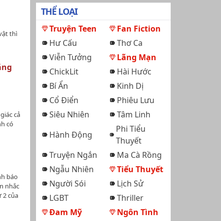
THỂ LOẠI
Truyện Teen
Fan Fiction
ật thì
Hư Cấu
Thơ Ca
Viễn Tưởng
Lãng Mạn
ăng
ChickLit
Hài Hước
Bí Ẩn
Kinh Dị
Cổ Điển
Phiêu Lưu
Siêu Nhiên
Tâm Linh
 giác cả
h có
Phi Tiểu
n*DS
Hành Động
Thuyết
g trị và
ing):
Truyện Ngắn
Ma Cà Rồng
 bị phạt
Ngẫu Nhiên
Tiểu Thuyết
 ngoại
nh báo
vắn tắt:
Người Sói
Lịch Sử
ân nhắc
ữ
ứ 2 của
LGBT
Thriller
 là lấy
n trước
ch: vì
Đam Mỹ
Ngôn Tình
ày hơi
à tạo