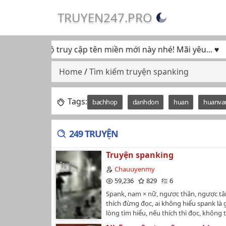
TRUYEN247.PRO
tục ủng hộ truy cập tên miền mới này nhé! Mãi yêu... ♥
Home
/
Tìm kiếm truyện spanking
Tags:
bachhop
danhdon
huan
huanva
249 TRUYỆN
Truyện spanking
Chauuyenmy
59,236
829
6
Spank, nam × nữ, ngược thân, ngược tâ
thích đừng đọc, ai không hiểu spank là gì
lòng tìm hiểu, nếu thích thì đọc, không t
đừng đọc rồi buông lời miệt thị, thanks