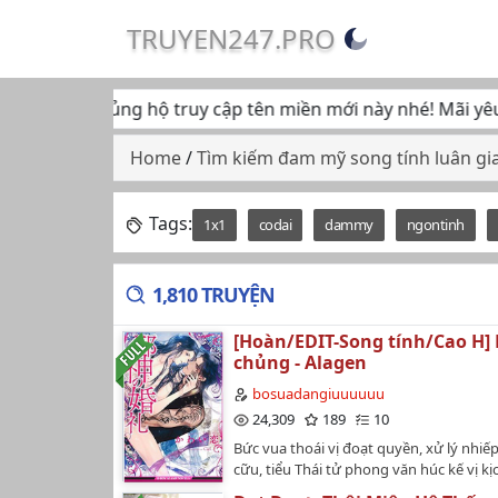
TRUYEN247.PRO
 tiếp tục ủng hộ truy cập tên miền mới này nhé! Mãi yêu... 
Home
/
Tìm kiếm đam mỹ song tính luân gi
Tags:
1x1
codai
dammy
ngontinh
1,810 TRUYỆN
[Hoàn/EDIT-Song tính/Cao H]
chủng - Alagen
bosuadangiuuuuuu
24,309
189
10
Bức vua thoái vị đoạt quyền, xử lý nhiế
cữu, tiểu Thái tử phong văn húc kế vị k
phổ thông thông, không tính đặc biệt -