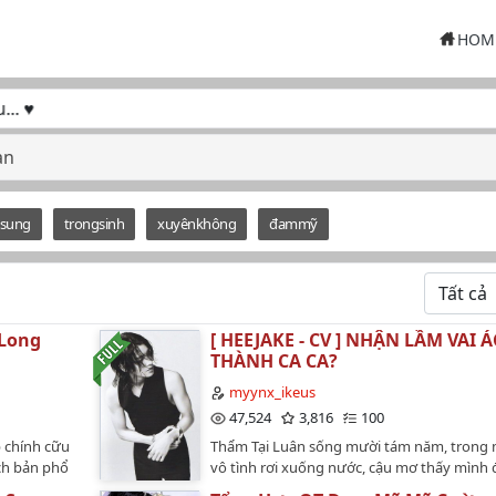
HOM
♥
an
sung
trongsinh
xuyênkhông
đammỹ
 Long
[ HEEJAKE - CV ] NHẬN LẦM VAI Á
THÀNH CA CA?
myynx_ikeus
47,524
3,816
100
p chính cữu
Thẩm Tại Luân sống mười tám năm, trong 
ịch bản phổ
vô tình rơi xuống nước, cậu mơ thấy mình
- nhưng nói
sống trong một quyển sách.Trong sách, cậu 