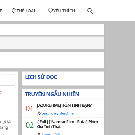
E
THỂ LOẠI
YÊU THÍCH
LỊCH SỬ ĐỌC
C
TRUYỆN NGẪU NHIÊN
[AZURETIME]TRÊN TÌNH BẠN?
Lenxi_chay_deadline
một lần
{ Full } [ NamtanFilm - Futa ] Phim
Giả Tình Thật
 đang
là thiếu
Alextran2001