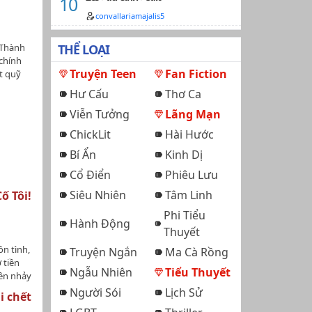
TÁC GIẢ
tayHán
…
convallariamajalis5
c giả
i gian
 Thành
THỂ LOẠI
Đam mỹ,
chính
Chủ thụ,
Truyện Teen
Fan Fiction
t quỹ
ng
 tính
uyên
Hư Cấu
Thơ Ca
x Kỳ
Viễn Tưởng
Lãng Mạn
hợp
ước sau
ChickLit
Hài Hước
 chế mà
rung.Ps:
Bí Ẩn
Kinh Dị
Cổ Điển
Phiêu Lưu
Siêu Nhiên
Tâm Linh
ố Tôi!
Phi Tiểu
Hành Động
Thuyết
ồn tình,
Truyện Ngắn
Ma Cà Rồng
 tiền
Ngẫu Nhiên
Tiểu Thuyết
nên nhảy
đang
Người Sói
Lịch Sử
i chết
t rồi,