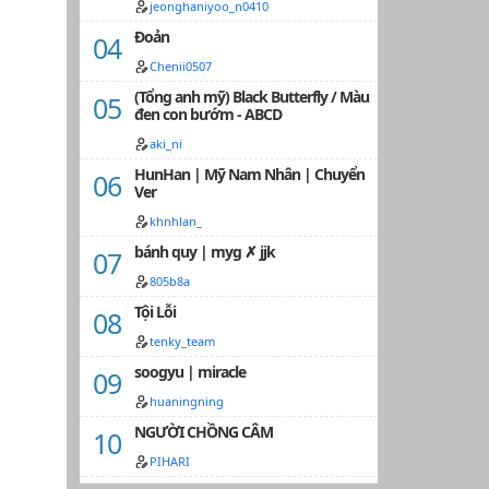
jeonghaniyoo_n0410
Đoản
Chenii0507
(Tổng anh mỹ) Black Butterfly / Màu
đen con bướm - ABCD
aki_ni
HunHan | Mỹ Nam Nhân | Chuyển
Ver
khnhlan_
bánh quy | myg ✗ jjk
805b8a
Tội Lỗi
tenky_team
soogyu | miracle
huaningning
NGƯỜI CHỒNG CÂM
PIHARI