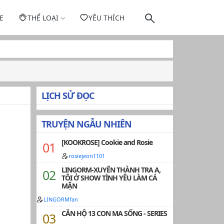
E
THỂ LOẠI
YÊU THÍCH
LỊCH SỬ ĐỌC
TRUYỆN NGẪU NHIÊN
[KOOKROSE] Cookie and Rosie
rosiejeon1101
LINGORM-XUYÊN THÀNH TRA A,
TÔI Ở SHOW TÌNH YÊU LÀM CÁ
MẶN
LINGORMfan
CĂN HỘ 13 CON MA SỐNG - SERIES