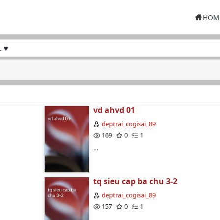
HOM
vd ahvd 01
deptrai_cogisai_89
169
0
1
…
tq sieu cap ba chu 3-2
deptrai_cogisai_89
157
0
1
…