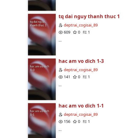
tq dai nguy thanh thuc 1
deptrai_cogisai_89
609
0
1
…
hac am vo dich 1-3
deptrai_cogisai_89
141
0
1
…
hac am vo dich 1-1
deptrai_cogisai_89
156
0
1
…