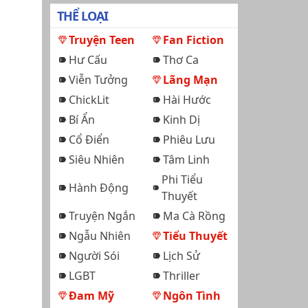
THỂ LOẠI
Truyện Teen
Fan Fiction
Hư Cấu
Thơ Ca
Viễn Tưởng
Lãng Mạn
ChickLit
Hài Hước
Bí Ẩn
Kinh Dị
Cổ Điển
Phiêu Lưu
Siêu Nhiên
Tâm Linh
Phi Tiểu
Hành Động
Thuyết
Truyện Ngắn
Ma Cà Rồng
Ngẫu Nhiên
Tiểu Thuyết
Người Sói
Lịch Sử
LGBT
Thriller
Đam Mỹ
Ngôn Tình