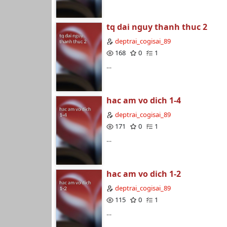
tq dai nguy thanh thuc 2
deptrai_cogisai_89
168
0
1
…
hac am vo dich 1-4
deptrai_cogisai_89
171
0
1
…
hac am vo dich 1-2
deptrai_cogisai_89
115
0
1
…