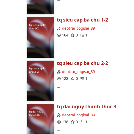
tq sieu cap ba chu 1-2
deptrai_cogisai_89
164
0
1
…
tq sieu cap ba chu 2-2
deptrai_cogisai_89
128
0
1
…
tq dai nguy thanh thuc 3
deptrai_cogisai_89
138
0
1
…