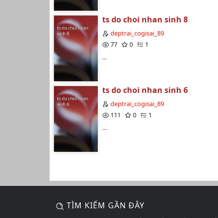
ts do choi nhan sinh 8
deptrai_cogisai_89
77
0
1
…
ts do choi nhan sinh 6
deptrai_cogisai_89
111
0
1
…
TÌM KIẾM GẦN ĐÂY