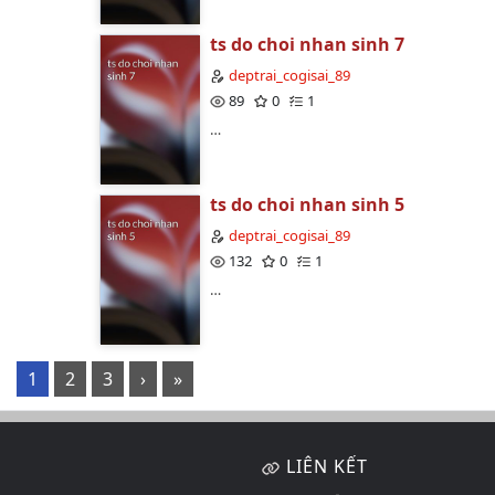
ts do choi nhan sinh 7
deptrai_cogisai_89
89
0
1
…
ts do choi nhan sinh 5
deptrai_cogisai_89
132
0
1
…
1
2
3
›
»
LIÊN KẾT