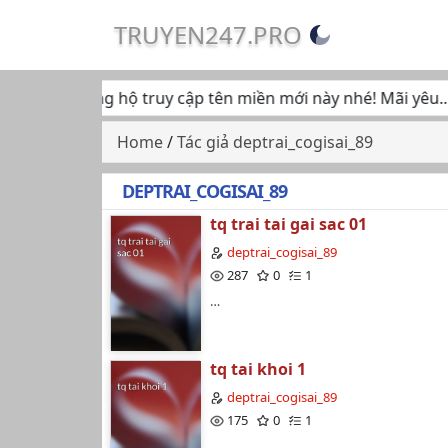
TRUYEN247.PRO
iếp tục ủng hộ truy cập tên miền mới này nhé! Mãi yêu... ♥
Home
/
Tác giả deptrai_cogisai_89
DEPTRAI_COGISAI_89
tq trai tai gai sac 01
deptrai_cogisai_89
287
0
1
…
tq tai khoi 1
deptrai_cogisai_89
175
0
1
…