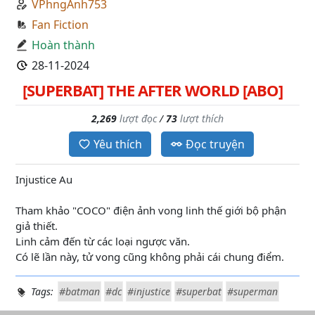
VPhngAnh753
Fan Fiction
Hoàn thành
28-11-2024
[SUPERBAT] THE AFTER WORLD [ABO]
2,269
lượt đọc
/
73
lượt thích
Yêu thích
Đọc truyện
Injustice Au
Tham khảo "COCO" điện ảnh vong linh thế giới bộ phận
giả thiết.
Linh cảm đến từ các loại ngược văn.
Có lẽ lần này, tử vong cũng không phải cái chung điểm.
Tags:
#batman
#dc
#injustice
#superbat
#superman