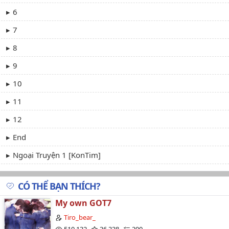
6
7
8
9
10
11
12
End
Ngoại Truyện 1 [KonTim]
Extra [SuperBat]
CÓ THỂ BẠN THÍCH?
Ngoại Truyện 2 [LuCon]
My own GOT7
Tiro_bear_