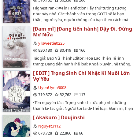
510,132
36,338
200
Highest rank: #4 in FanfictionHãy thử tưởng tượng
như này nhé. Các thành viên trong GOT7 sẽ là bạn
thân, người yêu, người chồng của bạn theo cách mà
các bạn muốn tưởng tượng. Bạn sẽ là nhân vật "_"
[Đam mĩ] [Đang tiến hành] Dậy Đi, Đừng
(Điền tên bạn vào đây) và mình sẽ giúp bạn bay vào
Mơ Nữa
thế giới của GOT7. 7 câu chuyện đầu tiên sẽ là do mình
tự tưởng tượng những câu chuyện của mình, về sau
yilsweetie0225
nếu bạn nào muốn tham gia, mình sẽ viết theo ý các
830,130
80,419
166
bạn, BE,HE đều theo các bạn hết. Star: Im Jaebum,
Tác giả: Bạo Vũ ThànhEditor: Hoa Lạc Thiên TếTình
Mark Tuan, Wang Jackson, Park Jinyoung, Choi
trạng: Đang tiến hànhThể loại: Khoái xuyên, hệ thống,
Youngjae, Bambam, Kim Yugyeom and "_" as you.…
song khiết, không logic ngốc nghếch văn, ngọt văn, bá
[ EDIT ] Trọng Sinh Chi Nhật Kí Nuôi Lớn
đạo độc chiếm công x ngây thơ phun tào thụ, chủ thụ,
Vợ Yêu
1×1, HEDisclaimer: Chỉ edit với mục đích phi thương
mại, hiện tại đang xin per của tác giả.Warning: NGHIÊM
UyenUyen3008
CẤM MỌI HÌNH THỨC CHUYỂN VER VÀ REPOST !!!Bản
719,372
52,762
117
edit vẫn chưa được beta, nếu có lỗi type hay sai sót gì
•Tên nguyên tác : Trọng sinh chi tức phụ nhi dưỡng
mong các bạn bỏ qua.…
thành kí•Tác giả : Người tới ta đi•Thể loại : Đam mĩ, hiện
đại, trọng sinh, sủng, dưỡng thành, 1×1, HE•Editor :
[ Akakuro ] Doujinshi
TuUinBản dịch phi thương mại, chỉ mang mục đích
thuận tiện cho editor đọc, chưa được sự cho phép của
Nguyet3112
tác giả. Mang đi nhớ ghi nguồn.Đây là bản dịch đầu
678,728
22,866
66