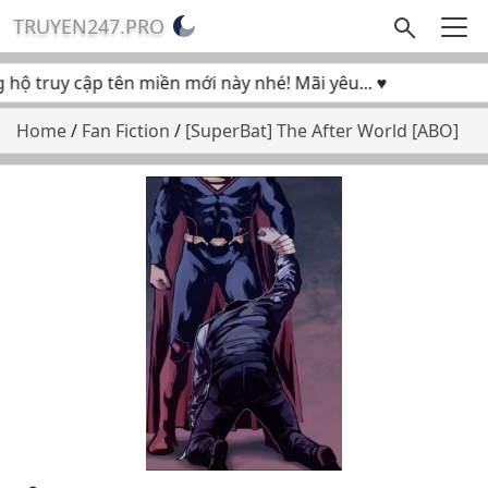
TRUYEN247.PRO
ộ truy cập tên miền mới này nhé! Mãi yêu... ♥
Home
/
Fan Fiction
/
[SuperBat] The After World [ABO]