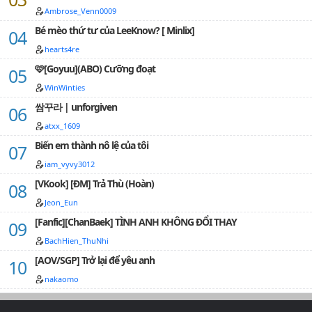
Ambrose_Venn0009
Bé mèo thứ tư của LeeKnow? [ Minlix]
hearts4re
🩷[Goyuu](ABO) Cưỡng đoạt
WinWinties
쌈꾸라 | unforgiven
atxx_1609
Biến em thành nô lệ của tôi
iam_vyvy3012
[VKook] [ĐM] Trả Thù (Hoàn)
Jeon_Eun
[Fanfic][ChanBaek] TÌNH ANH KHÔNG ĐỔI THAY
BachHien_ThuNhi
[AOV/SGP] Trở lại để yêu anh
nakaomo