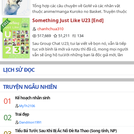
định tử vong, sau khi chết, phiền não duy nhất chính là
Tổng hợp các câu chuyện về GoM và các nhân vật
- tiêu tiền.Từ khi bị ràng buộc với cái hệ thống này, cô
thuộc anime/manga Kuroko no Basket. Truyện thuộc
eo không đau, chân không mỏi, đến cả thở gấp cũng
bản quyền của ShinoharaHanami trên Wattpad. Tuyệt
không cần nữa, mỗi ngày đều phải tiêu tiền trong sợ
Something Just Like U23 [End]
đối không được bưng (reup) đi đâu khi chưa có sự cho
hãi.Hệ thống: Tiểu tỷ tỷ, không nên tùy tiện mở hình
phép của tác giả.…
chanhchua310
thức vô địch! (▼皿▼#)Hệ thống: Chúng ta định ra cái
517,669
51,211
134
mục tiêu nhỏ, trước tiêu hết một trăm triệu!Sơ Tranh:
Phá sản cái gì, còn nữa, tên nam nhân không thể hiểu
Sau Group Chat U23, tui lại viết về bọn nó, vẫn là tiếp
thấu này là thế nào? Đừng ngăn ta! Ta muốn đi chinh
tục với bình là mới và rượu thì đã cũ, mong mọi người
phục thế giới!Nam chính nào đó: ( nhanh chóng đổi
vẫn sẽ ủng hộ tui.Với những bạn là độc giả mới, lần
tên ) Ta họ Thế tên Giới.# tiểu tỷ tỷ, có tiền thật sự có
đầu tiên đến với Chanh thì xin lưu ý, đây là season 2
thể muốn làm gì thì làm, tìm hiểu một chút đi #…
của "Group Chat U23", nên nếu chưa đọc "Group Chat
LỊCH SỬ ĐỌC
U23" thì nhiệt liệt đề cử đọc nó trước rồi hãy đọc
"Something Just Like U23" nha :3…
TRUYỆN NGẪU NHIÊN
Kế hoạch nhân sinh
MyTh2106
Trai đẹp
Dandilion1991
Tiểu Bá Tước Sau Khi Bị Ác Nô Đè Ra Thao (Song tính, NP)