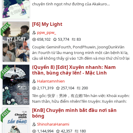
tiên của mình, dịch tay 100% nên còn nhiều thiếu sót,
chuyện tình ngọt như đường của Akakuro…
mong mọi người góp ý nhiều thêm.Bản dịch chỉ đăng
trên Wattpad!…
[F6] My Light
ppw_ppw_
658,102
53,774
83
Couple: GeminiFourth, PondPhuwin, JoongDunkVăn
án: Fourth từ lâu mang trong mình một căn bệnh kì lạ,
cậu sẽ không thấy gì vào 12h đêm và mọi thứ chỉ trở lại
bình thường vào lúc 4h sáng. Trong một lần xin phép
(Quyển 8) [Edit] Xuyên nhanh: Nam
Phuwin đi chơi, cậu vô tình vượt quá giờ và được
thần, bùng cháy lên! - Mặc Linh
Gemini giúp đỡ. Liệu Fourth có thể gặp lại Gemini hay
không, liệu cậu có thể nhận ra hắn hay không,...…
Halantamnhien
2,171,319
257,104
200
Tên gốc: 快穿：男神，有点燃!Tên hán việt: Khoái xuyên:
Nam thần, hữu điểm nhiên!Tên truyện: Xuyên nhanh:
Nam thần, bùng cháy lên!Tác giả: Mặc LinhThể loại:
[KnB] Chuyện mình bắt đầu nơi sân
Ngôn tình, cổ đại, hiện đại, xuyên nhanh, hệ thống,
bóng
tình cảm, khoa học viễn tưởng, hài hước, HE,...Edit by
Hạ Lan Tâm NhiênẢnh bìa: Design by Điềm Doãn#Do
ShinoharaHanami
not re-up#Văn án:Sơ Tranh vô duyên vô cớ bị phán
1,144,994
42,357
180