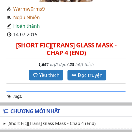
Warmw0rms9
Ngẫu Nhiên
Hoàn thành
14-07-2015
[SHORT FIC][TRANS] GLASS MASK -
CHAP 4 (END)
1,661
lượt đọc
/
23
lượt thích
Yêu thích
Đọc truyện
Tags:
CHƯƠNG MỚI NHẤT
[Short Fic][Trans] Glass Mask - Chap 4 (End)