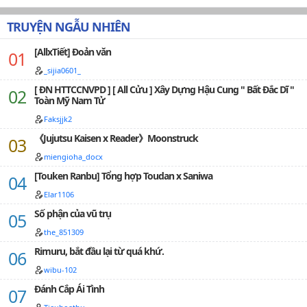
TRUYỆN NGẪU NHIÊN
[AllxTiết] Đoản văn
_sijia0601_
[ ĐN HTTCCNVPD ] [ All Cửu ] Xây Dựng Hậu Cung " Bất Đắc Dĩ "
Toàn Mỹ Nam Tử
Faksjjk2
《Jujutsu Kaisen x Reader》Moonstruck
miengioha_docx
[Touken Ranbu] Tổng hợp Toudan x Saniwa
Elar1106
Số phận của vũ trụ
the_851309
Rimuru, bắt đầu lại từ quá khứ.
wibu-102
Đánh Cắp Ái Tình