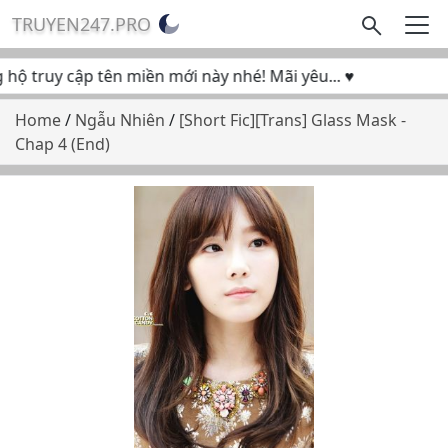
TRUYEN247.PRO
ộ truy cập tên miền mới này nhé! Mãi yêu... ♥
Home
/
Ngẫu Nhiên
/
[Short Fic][Trans] Glass Mask -
Chap 4 (End)