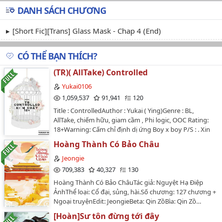
DANH SÁCH CHƯƠNG
[Short Fic][Trans] Glass Mask - Chap 4 (End)
CÓ THỂ BẠN THÍCH?
(TR)( AllTake) Controlled
Yukai0106
1,059,537
91,941
120
Title : ControlledAuthor : Yukai ( Ying)Genre : BL,
AllTake, chiếm hữu, giam cầm , Phi logic, OOC Rating:
18+Warning: Cấm chỉ định dị ứng Boy x boy P/S : . Xin
đừng mang Đi đâu khi mình không biết gì hết.…
Hoàng Thành Có Bảo Châu
Jeongie
709,383
40,327
130
Hoàng Thành Có Bảo ChâuTác giả: Nguyệt Hạ Điệp
ẢnhThể loại: Cổ đại, sủng, hài.Số chương: 127 chương +
Ngoại truyệnEdit: JeongieBeta: Qin ZồBìa: Qin Zồ…
[Hoàn]Sư tôn đừng tới đây