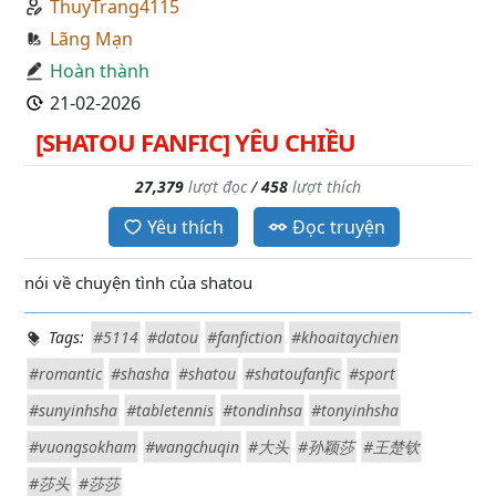
ThuyTrang4115
Lãng Mạn
Hoàn thành
21-02-2026
[SHATOU FANFIC] YÊU CHIỀU
27,379
lượt đọc
/
458
lượt thích
Yêu thích
Đọc truyện
nói về chuyện tình của shatou
Tags:
#5114
#datou
#fanfiction
#khoaitaychien
#romantic
#shasha
#shatou
#shatoufanfic
#sport
#sunyinhsha
#tabletennis
#tondinhsa
#tonyinhsha
#vuongsokham
#wangchuqin
#大头
#孙颖莎
#王楚钦
#莎头
#莎莎