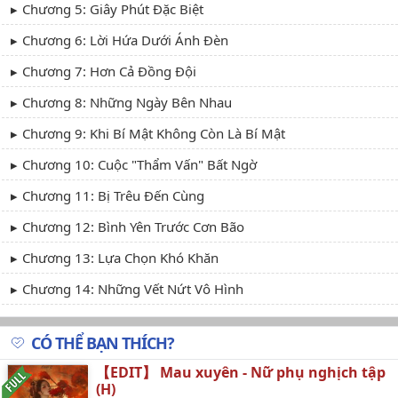
Chương 5: Giây Phút Đặc Biệt
Chương 6: Lời Hứa Dưới Ánh Đèn
Chương 7: Hơn Cả Đồng Đội
Chương 8: Những Ngày Bên Nhau
Chương 9: Khi Bí Mật Không Còn Là Bí Mật
Chương 10: Cuộc "Thẩm Vấn" Bất Ngờ
Chương 11: Bị Trêu Đến Cùng
Chương 12: Bình Yên Trước Cơn Bão
Chương 13: Lựa Chọn Khó Khăn
Chương 14: Những Vết Nứt Vô Hình
Chương 15: Mâu Thuẫn Không Tránh Khỏi
CÓ THỂ BẠN THÍCH?
Chương 16: Vết Nứt Ngày Càng Sâu
【EDIT】 Mau xuyên - Nữ phụ nghịch tập
Chương 17: Xa Cách
(H)