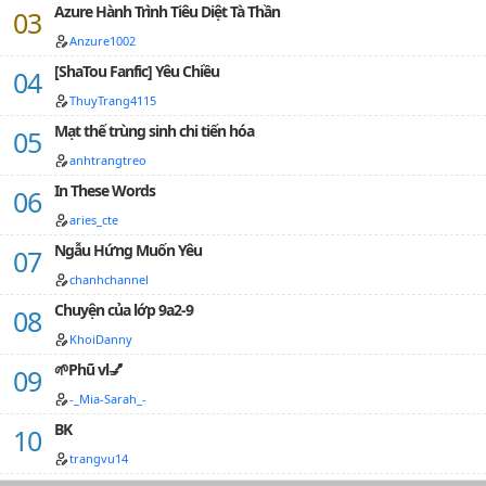
Azure Hành Trình Tiêu Diệt Tà Thần
các loại vũ khí và là một cao thủ hacker.Trình Lam có
một người bạn tốt xuất thân cùng tổ chức Thần Long
Anzure1002
tên Đường Tam. Tác giả: Lan Hồ Điệp 134 © All Rights
[ShaTou Fanfic] Yêu Chiều
Reserved.…
ThuyTrang4115
Mạt thế trùng sinh chi tiến hóa
anhtrangtreo
In These Words
aries_cte
Ngẫu Hứng Muốn Yêu
chanhchannel
Chuyện của lớp 9a2-9
KhoiDanny
🌱Phũ vl💅
-_Mia-Sarah_-
BK
trangvu14