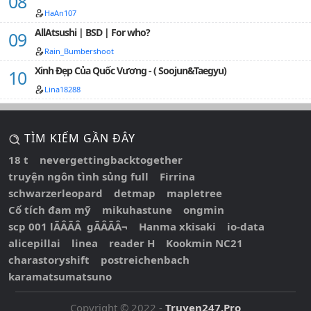
HaAn107
AllAtsushi | BSD | For who?
Rain_Bumbershoot
Xinh Đẹp Của Quốc Vương - ( Soojun&Taegyu)
Lina18288
TÌM KIẾM GẦN ĐÂY
18 t
nevergettingbacktogether
truyện ngôn tình sủng full
Firrina
schwarzerleopard
detmap
mapletree
Cổ tích đam mỹ
mikuhastune
ongmin
scp 001 lÃÂÃÂ gÃÂÃÂ¬
Hanma xkisaki
io-data
alicepillai
linea
reader H
Kookmin NC21
charastoryshift
postreichenbach
karamatsumatsuno
Copyright © 2022 -
Truyen247.Pro