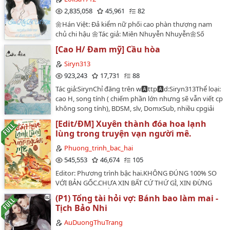
cả trong bối cảnh của bối cảnh giả tưởng. Mary Sues
có bao nhiêu anh trai?Đệ nhất paparazzi trong giới giải
2,835,058
45,961
82
thường là một tác giả tự chèn hoặc thực hiện mong
trí tung tin: Netizen đồn rằng giáo viên đại học nhà
muốn. Nguồn Wikipedia.(**) 风箱里的老鼠 - "The
🌼Hán Việt: Đả kiểm nữ phối cao phàn thượng nam
người ta đang đi dạo phố cùng nữ diễn viên nổi tiếng
mouse in the bellows-Both sides are inflated-Get angry
chủ chi hậu 🌼Tác giả: Miên Nhuyễn Nhuyễn🌼Số
Tô Đào.Tô Đào chuyển tiếp Weibo: Đó là đại ca của tôi!
at both ends" - chuột trong ống bễ, là kẻ đâm chọt ở
chương: 81 🌼 Tình trạng edit: Hoàn🌼Editor: 🍓ℓσℓιѕα
Đệ nhất paparazzi trong giới giải trí: Anh trai xinh đẹp
[Cao H/ Đam mỹ] Cầu hòa
giữa để ly gián, chia rẽ nội bộ, chia rẽ tình cảm, ý nghĩa
🍓🌼Vẽ bìa: 🥀Maa🥀🌼Converter 💐 Vespertine &
bức người, đang cùng Tô Đào ăn tối.Tô Đào chuyển
giống với chọc gậy bánh xe, đâm bị thóc chọc bị
Hdlinhhh 💐🌼 Thể loại : mthời học sinh, sạch, nữ phụ,
Siryn313
tiếp Weibo: Đó là nhị ca của tôi! Đệ nhất paparazzi
gạo.Editor. Shpdarn*Notice: Truyện đọc giải trí, mong
yêu thầm, ngược, giới nhà giàu, HeSpoil: Trước ngược
923,243
17,731
88
trong giới giải trí: Tổng tài bá đạo trong tin đồn đột
mọi người đừng quá kỳ vọng vào vấn đề logic. KHÔNG
nữ sau ngược nam🌼cốt truyện mới lạ, hoan nghênh
nhiên mở một công ty giải trí, chuyên về Tô Đào.Tô Đào
Tác giả:SirynChỉ đăng trên w🅰️ttp🅰️d:Siryn313Thể loại:
YÊU XIN ĐỪNG NÓI LỜI CAY ĐẮNG! Cảm ơn ❤…
mọi người đọc, không hợp thì đi ra.…
chuyển tiếp Weibo: Đó là tam ca của tôi!Đệ nhất
cao H, song tính ( chiếm phần lớn nhưng sẽ vẫn viết cp
paparazzi trong giới giải trí: Streamer hàng đầu giới
không song tính), BDSM, slv, DomxSub, nhiều cpgiải
giải trí ở nhà Tô Đào một ngày một đêm không ra
thích xíu về xã hội trong truyện: có khoa học tân tiến,
[Edit/ĐM] Xuyên thành đóa hoa lạnh
ngoài.Tô Đào khó chịu chuyển tiếp: Đó là anh trai ruột
nền kinh tế tư bản nhưng thế chế là quân chủ chuyên
lùng trong truyện vạn người mê.
của tôi! Anh ruột !!!! Đệ nhất paparazzi trong giới
chế nhé =)))!!!CÓ LẼ CÁC CHƯƠNG ĐỀU CÓ THỊT nhưng
giải trí: Bác sĩ cấm dục tiểu ca ca may mắn được Tô Đào
vẫn sẽ có cốt truyện đầy đủ và tấtcả cp trong truyện
Phuong_trinh_bac_hai
đưa cơm. Tô Đào tâm mệt mỏi tiếp tục chuyển tiếp: ...
đều cùng một thế giới nhé!!! sẽ có warnings trong
545,553
46,674
105
Đó là ngũ ca của tôi a!!!…
từng chương (hoặc ko nếu mình lười với cả mình sợ
Editor: Phương trình bậc hai.KHÔNG ĐÚNG 100% SO
warnings thiếu) nên chuẩn bị tâm lý bộ này là một cái
VỚI BẢN GỐC.CHƯA XIN BẤT CỨ THỨ GÌ, XIN ĐỪNG
redflags đỏ chói lọi những thể loại tác giả nói không:
REUP HAY CHUYỂN VER GÌ GÌ ĐÓ NHÉ!…
dirty old man(vì tác giả nhan khống công thụ trong
(P1) Tổng tài hỏi vợ: Bánh bao làm mai -
truyện đều đẹp ngời ngời), nhân thú, guro!!!Cuối cùng
Tịch Bảo Nhi
cấm quỷ tà răm dưới 18. Hoặc ít nhất mấy ông mấy bà
AuDuongThuTrang
phải có tam quan rõ ràng, tâm lý vững vàng nhận thức