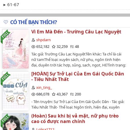
61-67
68-73
CÓ THỂ BẠN THÍCH?
74-80
Vì Em Mà Đến - Trường Câu Lạc Nguyệt
Phiên Ngoại (end)
shpdarn
652,182
32,259
48
Tác giả: Trường Câu Lạc NguyệtTên khác: Ta chỉ là cái
nữ tamThể loại: xuyên sách, nữ phụ, ngôn tình hiện
đại, duyên trời tác hợp, sủng, sạch, ngọt, HETình trạng:
48 chương + PN (HOÀN edit)Bìa: SâmVăn Án.Chu Tư
[HOÀN] Sự Trở Lại Của Em Gái Quốc Dân
Đồng xuyên không rồi. Số mệnh thật đen đủi, lại xuyên
- Tiêu Nhất Thất
thành nữ phụ bi thảm trong tiểu thuyết ngôn tình
Mary Sue*.Gia cảnh không tốt nhưng lòng tự trọng
xin_ting_
cao ngất trời. Nguyên chủ yêu thầm nam chính đã lâu
686,078
43,367
200
nhưng bản thân suốt ngày bày ra bộ mặt khó ở chẳng
- Tên truyện: Sự Trở Lại Của Em Gái Quốc Dân - Tác giả:
ai yêu quý, lại còn xen vào giữa nam nữ chính phá hoại
Tiêu Nhất Thất- Thể loại: Ngôn tình, hiện đại, xuyên
tình cảm**.....Chu Tư Đồng: Thời gian này liệu có thể
nhanh, trọng sinh, sủng, showbiz, linh dị,...- Trạng thái:
yên ổn trôi qua hay không đây? o(╯□╰)o (*) Mary Sue -
(Hoàn) Sau khi bị vả mặt, nữ phụ trèo
Đang cập nhật...- Editor/Beta: Hâm Đình🍓
là tên chung cho bất kỳ nhân vật hư cấu nào có năng
cao có được nam chính
【14/09/2021】✨....Văn án: Tô Đào sống lại trên người
lực hoặc hoàn hảo đến mức điều này có vẻ vô lý, ngay
một đứa trẻ bốn tuổi, chủ nhân thân thể này rốt cuộc
Lolisa1712