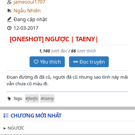
jamesoul1707
Ngẫu Nhiên
Đang cập nhật
12-03-2017
[ONESHOT] NGƯỢC | TAENY|
1,160
lượt đọc
/
66
lượt thích
Yêu thích
Đọc truyện
Đoạn đường đi đã cũ, người đã cũ nhưng sao tình này mãi
vẫn chưa cũ màu đi.
Tags:
#fanfic
#taeny
CHƯƠNG MỚI NHẤT
NGƯỢC