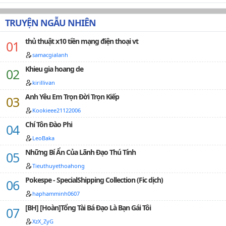
thua ở một cái mọi thứ không bằng chính mình nữ
nhân trong tay.Thẳng đến sau khi chết, Cố Thịnh Nhân
TRUYỆN NGẪU NHIÊN
mới hiểu được, chính mình bất quá là một cái nữ xứng
nghịch tập chuyện xưa nữ chính, xứng đáng chính là
thủ thuật x10 tiền mạng điện thoại vt
xuyên qua nữ xứng pháo hôi......Thuần trắng không
gian nội, Cố Thịnh Nhân mặt vô biểu tình tiếp thu hệ
samacgialanh
thống truyền cho nàng ký ức......Hệ thống: "Đầu năm
Khieu gia hoang de
nay, nữ xứng muốn xoay người, pháo hôi muốn
kirillivan
nghịch tập, người qua đường muốn xoát tồn tại cảm,
thân là nữ chủ, ngươi chính là các nàng lớn nhất chặn
Anh Yêu Em Trọn Đời Trọn Kiếp
đường thạch."Cố Thịnh Nhân trong ánh mắt lập loè
Kookieee21122006
hàn mang, cười phong hoa tuyệt đại: "Vậy để cho ta tới
nhìn xem: Ai, mới là hẳn là bị đá rớt chướng ngại vật, ai,
Chí Tôn Đào Phi
lại là cuối cùng người thắng!"Những cái đó muốn xử lý
LeoBaka
nữ chủ thượng vị nữ xứng nhóm pháo hôi nhóm, các
ngươi tưởng hảo, muốn chết như thế nào sao?Bổn
Những Bí Ẩn Của Lãnh Đạo Thú Tính
văn 1V1.___((( nếu có vấn đề về truyện hay nhận xét,
Tieuthuyethoahong
nhớ cmt và vote nhe~ )))___…
Pokespe - SpecialShipping Collection (Fic dịch)
haphamminh0607
[BH] [Hoàn]Tổng Tài Bá Đạo Là Bạn Gái Tôi
XzX_ZyG