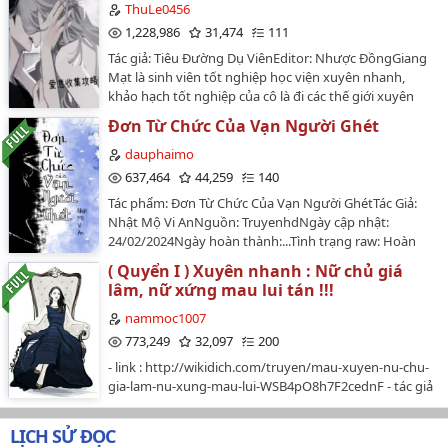
ThuLe0456
1,228,986
31,474
111
Tác giả: Tiêu Đường Dụ ViênEditor: Nhược ĐồngGiang
Mạt là sinh viên tốt nghiệp học viện xuyên nhanh,
khảo hạch tốt nghiệp của cô là đi các thế giới xuyên
nhanh thu thập tình yêu. Mỗi thế giới đều có vai chính
Đơn Từ Chức Của Vạn Người Ghét
vai phụ và vai ác, mà tất cả nam nhân chất lượng tốt,
cô không muốn buông tha bất kì ai....…
dauphaimo
637,464
44,259
140
Tác phẩm: Đơn Từ Chức Của Vạn Người GhétTác Giả:
Nhật Mộ Vi AnNguồn: TruyenhdNgày cập nhật:
24/02/2024Ngày hoàn thành:...Tình trạng raw: Hoàn
ThànhTình trạng truyện: đang cập nhậtTổng chương:
( Quyển I ) Xuyên nhanh : Nữ chủ giá
120 chương chính truyện, 53 phiên ngoạiThể loại: đam
lâm, nữ xứng mau lui tán !!!
mỹ, hiện đại, sảng văn, trọng sinh, tình cảm, chủ thụ,
hào môn thế gia, 1x1, vả mặtEdit + chỉnh sửa: SagaLịch
nammoc1007
đăng truyện: 1 ngày 2 chươngSaga: nói chung tui cũng
773,249
32,097
200
siêng năng sương sương nên tui sẽ chăm chỉ làm việc
- link : http://wikidich.com/truyen/mau-xuyen-nu-chu-
chăm chỉ up truyện cho anh em xem xã sờ tréc ❤️…
gia-lam-nu-xung-mau-lui-WSB4pO8h7F2cednF - tác giả
: Tố Thủ Triệp Chi - convert : ánh nguyệt, kỷ kỷ - văn án :
Thanh Hà quận chúa Cố Thịnh Nhân đã chết.Nàng
LỊCH SỬ ĐỌC
dung sắc quan kinh hoa, tài danh động thiên hạ, lại