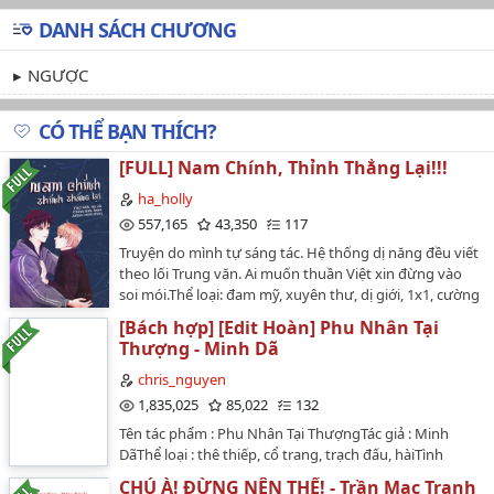
DANH SÁCH CHƯƠNG
NGƯỢC
CÓ THỂ BẠN THÍCH?
[FULL] Nam Chính, Thỉnh Thẳng Lại!!!
ha_holly
557,165
43,350
117
Truyện do mình tự sáng tác. Hệ thống dị năng đều viết
theo lối Trung văn. Ai muốn thuần Việt xin đừng vào
soi mói.Thể loại: đam mỹ, xuyên thư, dị giới, 1x1, cường
x cường, phúc hắc độc chiếm bá đạo công x dịu dàng
[Bách hợp] [Edit Hoàn] Phu Nhân Tại
ngây thơ thụ, chủ thụ.Tác giả: Hà Vũ.Artist: Midi
Thượng - Minh Dã
Chan.Cre bìa: Bủm.Văn ánVừa xuyên sách lại còn đụng
phải hệ thống, Mạc Thiên trầm mặc.Lẽ nào vận khí của
chris_nguyen
cậu đã đỏ rồi ư? Đây là lúc cậu sẽ tu luyện, phi thăng
1,835,025
85,022
132
thành thần?!Ảo tưởng thì đẹp đẽ, hiện thực lại tàn
Tên tác phẩm : Phu Nhân Tại ThượngTác giả : Minh
khốc. Vừa làm nhiệm vụ còn phải canh chừng nam
DãThể loại : thê thiếp, cổ trang, trạch đấu, hàiTình
chính tùy thời đánh lén mình!!Vậy nên...Mục tiêu chỉ có
trạng RAW : 130Editor : Lạc Thủy Vô TâmBeta:
một, ôm đùi nam chính.Ế, hình như ánh mắt của nam
CHÚ À! ĐỪNG NÊN THẾ! - Trần Mạc Tranh