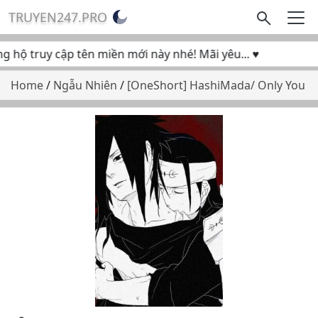
TRUYEN247.PRO
hộ truy cập tên miền mới này nhé! Mãi yêu... ♥
Home
/
Ngẫu Nhiên
/
[OneShort] HashiMada/ Only You