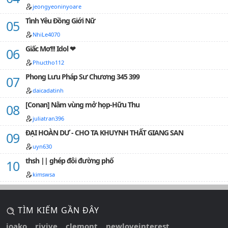
jeongyeoninyoare
Tình Yêu Đồng Giới Nữ
NhiLe4070
Giấc Mơ!!! Idol ❤
Phuctho112
Phong Lưu Pháp Sư Chương 345 399
daicadatinh
[Conan] Nằm vùng mở họp-Hữu Thu
juliatran396
ĐẠI HOÀN DƯ - CHO TA KHUYNH THẤT GIANG SAN
uyn630
thsh || ghép đôi đường phố
kimswsa
TÌM KIẾM GẦN ĐÂY
ioako
rivive
clemont
newloveinterest