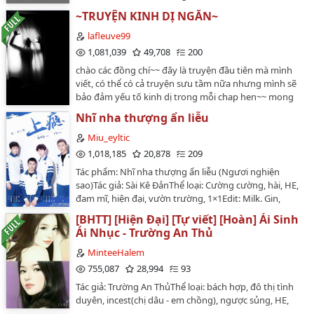
cô, vừa lo lắng vừa ôn nhu hỏi: "Em có đau lắm
phản diện suốt mấy nghìn năm, kiếp nào cũng sẽ tìm
~TRUYỆN KINH DỊ NGẮN~
không?" ----------- Warning -• Truyện đăng tại wattpad
đến con đường chết, rơi vào kết cục bi thảm.Rốt cuộc
và wordpress nhà Hy.• Bản dịch chỉ đúng 70% so với
một ngày kia cũng thoát khỏi sự khống chế của hệ
lafleuve99
nội dung bản trung.• Truyện edit chưa có sự cho phép
thống phản diện, hắn quyết định điều tra ngược lại để
1,081,039
49,708
200
của tác giả. Vui lòng không mang ra ngoài dưới mọi
báo thù, nhằm thay đổi vận mệnh. Dù nội tâm có rữa
chào các đồng chí~~ đây là truyện đầu tiên mà mình
hình thức.…
nát như thế nào đi chăng nữa thì ngoài mặt, hắn vẫn
viết, có thể có cả truyện sưu tầm nữa nhưng mình sẽ
phải luôn đứng trên chuẩn mực đạo đức cao nhất.…
bảo đảm yếu tố kinh dị trong mỗi chap hen~~ mong
các độc giả sẽ ủng hộ tui hết mình:3…
Nhĩ nha thượng ẩn liễu
Miu_eyltic
1,018,185
20,878
209
Tác phẩm: Nhĩ nha thượng ẩn liễu (Ngươi nghiện
sao)Tác giả: Sài Kê ĐảnThể loại: Cường cường, hài, HE,
đam mĩ, hiện đại, vườn trường, 1×1Edit: Milk. Gin,
Ngân, Sky ( chương 1 - 20) By-Tiểu Phong (với sự giúp
[BHTT] [Hiện Đại] [Tự viết] [Hoàn] Ái Sinh
đỡ của xASAx) (chương 21 - 207)Tình trạng bản gốc: 2
Ái Nhục - Trường An Thủ
Quyển - 313 ChươngTình trạng bản edit: Đang tiến
hànhNguồn:
MinteeHalem
https://thuonganvnfc.wordpress.com/muc-luc-
755,087
28,994
93
thuong-an-sai-ke-dan/
Tác giả: Trường An ThủThể loại: bách hợp, đô thị tình
https://www.wattpad.com/story/55502490-
duyên, incest(chị dâu - em chồng), ngược sủng, HE,
th%C6%B0%E1%BB%A3ng-%E1%BA%A9n-s%C3%A0i-
15+Tiến độ: Đang sáng tác (bạn nào đọc truyện của An