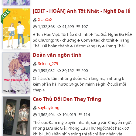
[EDIT - HOÀN] Anh Tốt Nhất - Nghê Đa Hỉ
XiaoXiiXii
1,132,863
41,599
107
♣ Tên Hán Việt: Tối hảo đích nhĩ.♣ Tác Giả: Nghê Đa Hỉ.♣
Số Chương: 107 chương.♣ Converter: chitchit.♣ Trạng
Thái: Đã hoàn thành.♣ Editor: Yang Hy.♣ Trạng Thái:
Đang trong quá trình beta lại.♣ Thể Loại: Nguyên sang,
Đoản văn ngôn tình
Ngôn tình, Hiện đại, HE, Tình cảm, Ngọt sủng, Nhẹ
nhàng, Ấm áp.NOTE: Bộ này được edit từ lúc Hy mới
Selena_279
bắt đầu tập tành edit năm 2019 nên vẫn còn nhiều
1,595,032
80,152
200
thiếu sót, mong mọi người bỏ qua, nếu có thời gian Hy
Chỉ là sưu tầm những đoản văn lãng mạn nhưng k
sẽ beta lại từ từ nhé._________[Văn án]Mọi người đều
kém phần hài hước :3Nguồn mình sẽ ghi ở cuối mỗi
biết chẳng có cô gái nào có thể lọt vào trái tim Thẩm
chap ạ.…
Niệm Thâm. Dù là hoa hậu giảng đường, một người
xinh đẹp như thế thì tỏ tình vẫn bị lạnh nhạt từ
Cao Thủ Đổi Đen Thay Trắng
chối.Cho đến một ngày, trường học có một trận bóng
saybaytong
rổ.Một cô gái ngồi ở hàng đầu trong đội cổ động viên,
1,562,404
104,019
114
không cẩn thận bị quả bóng ném trúng vào đầu.Thẩm
Niệm Thâm chạy nhanh tới, tất cả mọi người đều cho
Thể loại: Đam mỹ, xuyên nhanh, sảng văn.Chuyển ngữ:
rằng anh đi nhặt bóng, lại không ngờ rằng Thẩm Niệm
Phong LưuTác Giả: Phong Lưu Thư NgốcMột hack cơ
Thâm ngồi xổm xuống trước mặt cô gái kia, xoa đầu
khi bị Chủ Thần nhìn trúng thì sẽ chỉ làm nhân vật