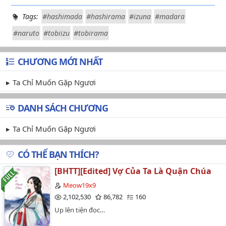
Tags:
#hashimada
#hashirama
#izuna
#madara
#naruto
#tobiizu
#tobirama
CHƯƠNG MỚI NHẤT
Ta Chỉ Muốn Gặp Ngươi
DANH SÁCH CHƯƠNG
Ta Chỉ Muốn Gặp Ngươi
CÓ THỂ BẠN THÍCH?
[BHTT][Edited] Vợ Của Ta Là Quận Chúa
Meow19x9
2,102,530
86,782
160
Up lên tiện đọc…