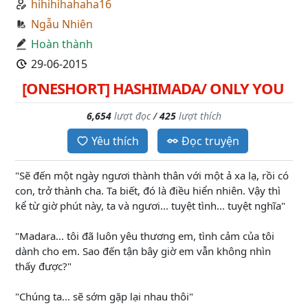
hihihihahaha16
Ngẫu Nhiên
Hoàn thành
29-06-2015
[ONESHORT] HASHIMADA/ ONLY YOU
6,654
lượt đọc
/
425
lượt thích
Yêu thích
Đọc truyện
"Sẽ đến một ngày ngươi thành thân với một ả xa lạ, rồi có
con, trở thành cha. Ta biết, đó là điều hiển nhiên. Vậy thì
kể từ giờ phút này, ta và ngươi... tuyệt tình... tuyệt nghĩa"
"Madara... tôi đã luôn yêu thương em, tình cảm của tôi
dành cho em. Sao đến tận bây giờ em vẫn không nhìn
thấy được?"
"Chúng ta... sẽ sớm gặp lại nhau thôi"