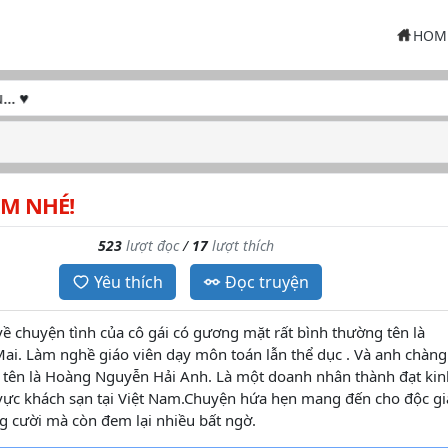
HOM
EM NHÉ!
523
lượt đọc
/
17
lượt thích
Yêu thích
Đọc truyện
ề chuyện tình của cô gái có gương mặt rất bình thường tên là
ai. Làm nghề giáo viên dạy môn toán lẫn thể dục . Và anh chàng
ất tên là Hoàng Nguyễn Hải Anh. Là một doanh nhân thành đạt kin
 vực khách sạn tại Việt Nam.Chuyện hứa hẹn mang đến cho độc gi
ng cười mà còn đem lại nhiều bất ngờ.