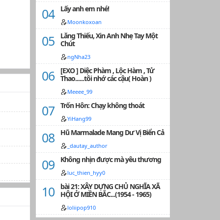
Lấy anh em nhé!
Moonkoxoan
Lăng Thiếu, Xin Anh Nhẹ Tay Một
Chút
ngNha23
[EXO ] Diệc Phàm , Lộc Hàm , Tử
Thao......tôi nhớ các cậu( Hoàn )
Meeee_99
Trốn Hôn: Chạy không thoát
YiHang99
Hũ Marmalade Mang Dư Vị Biển Cả
_dautay_author
Không nhịn được mà yêu thương
luc_thien_hyy0
bài 21: XÂY DỰNG CHỦ NGHĨA XÃ
HỘI Ở MIỀN BẮC...(1954 - 1965)
loliipop910