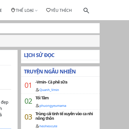
E
THỂ LOẠI
YÊU THÍCH
LỊCH SỬ ĐỌC
TRUYỆN NGẪU NHIÊN
-Vmin- Cà phê sữa
Quanh_Vmin
Tối Tăm
 đẹp
phuongyeumama
h
Trùng cái tinh tế xuyên vào ca nhi
ả
nông thôn
heoheocute