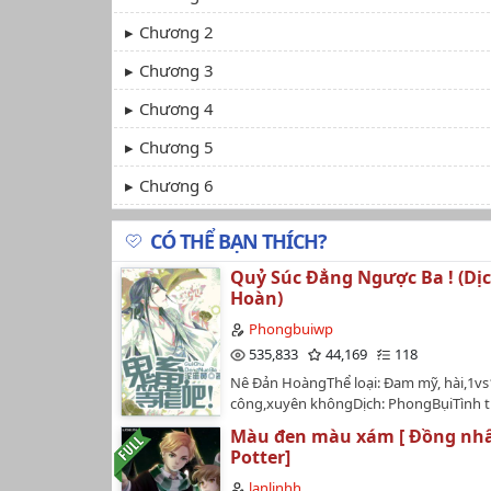
Chương 2
Chương 3
Chương 4
Chương 5
Chương 6
CÓ THỂ BẠN THÍCH?
Quỷ Súc Đẳng Ngược Ba ! (Dịc
Hoàn)
Phongbuiwp
535,833
44,169
118
Nê Đản HoàngThể loại: Đam mỹ, hài,1vs
công,xuyên khôngDịch: PhongBụiTình 
gốc + dịch : 111 + 5PN (hoàn) Dạo này vi
Màu đen màu xám [ Đồng nhâ
không hiếm, cái hiếm là viết ngược vă
Potter]
lại khiến cho nhân vật chính dưới ngòi 
mình trở thành có thực -> Kết quả là bị 
lanlinhh