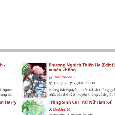
h -
Phượng Nghịch Thiên Hạ (Edit ful
xuyên không
Thienthanh188
3,852,168
72,961
141
1, ngược
Hoàng Bắc Nguyệt - thiên tài sát thủ nguy
trạng bản
nhất của thế kỷ 21 xuyên không về dị giới,
ết văn
hồn trong thân xác của Bắc Nguyệt quận c
n Harry
Trùng Sinh Chi Thứ Nữ Tâm Kế
n không ngờ
vốn được coi là phế vật của nước Nam Dực,
bút của
của Trưởng Công chúa Huệ Văn. Khi phế vật
MinMin199
nhân vật
kinh tài tuyệt thế, vô số nam nữ trong thiê