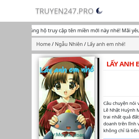
TRUYEN247.PRO
 tiếp tục ủng hộ truy cập tên miền mới này nhé! Mãi yêu... ♥
Home
/
Ngẫu Nhiên
/
Lấy anh em nhé!
LẤY ANH 
Câu chuyện nói v
Lê Nhật Huỳnh M
trai nhất quả đ
doanh trên lĩnh
không chỉ là tiế