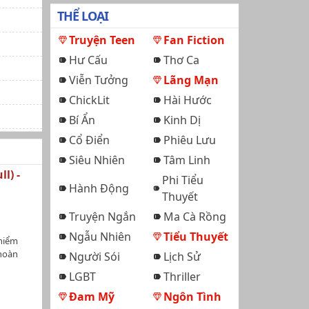
THỂ LOẠI
Truyện Teen
Fan Fiction
Hư Cấu
Thơ Ca
Viễn Tưởng
Lãng Mạn
ChickLit
Hài Hước
Bí Ẩn
Kinh Dị
Cổ Điển
Phiêu Lưu
Siêu Nhiên
Tâm Linh
l) -
Phi Tiểu
Hành Động
Thuyết
Truyện Ngắn
Ma Cà Rồng
Ngẫu Nhiên
Tiểu Thuyết
 hiểm
 hoàn
Người Sói
Lịch Sử
húa -
LGBT
Thriller
 con gái
 bộc lộ
Đam Mỹ
Ngôn Tình
n hạ