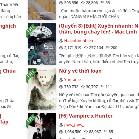
593,356
28,806
53
̉ Thánh Yêu
t đáng
|Con muốn hái xoài cho cậu ăn cả đời!|Tru
ì cô bị hắn
ngắn: DÁNG AI PHÍA CUỐI CHÂN
ên đàn dương
TRỜIcongchuane…
nghịch
(Quyển 8) [Edit] Xuyên nhanh: 
cưỡng hiếp
thần, bùng cháy lên! - Mặc Linh
́ hắn còn
 có một
Halantamnhien
 cô. Người
2,171,319
257,104
200
mọi thứ
ng, cổ đại,
Tên gốc: 快穿：男神，有点燃!Tên hán việt: K
ng ở trong
báo thù,
xuyên: Nam thần, hữu điểm nhiên!Tên truy
n. Duật Tôn
Xuyên nhanh: Nam thần, bùng cháy lên!Tác 
 phơi bày
ng Chúa
Nữ y về thời loạn
:Nàng, Cố
Mặc LinhThể loại: Ngôn tình, cổ đại, hiện đạ
Một lần nữa
anh Long
nhanh, hệ thống, tình cảm, khoa học viễn 
Yuntanie
con dao
 đuối, làm
hài hước, HE,...Edit by Hạ Lan Tâm NhiênẢnh
750,732
30,797
111
g Quân ,
Design by Điềm Doãn#Do not re-up#Văn á
Nữ y về thời loạnTên gốc: Xuyên qua loạn t
chính gia
Tranh vô duyên vô cớ bị phán định tử vong,
ông Chúa
nữThể loại: Xuyên không, cổ đại, điền vănTá
 phải trái
chết, phiền não duy nhất chính là - tiêu tiền
ại: GL,
Triệu DânEdit: YunchanĐộ dài: 111 chương.
Lần nữa mở
bị ràng buộc với cái hệ thống này, cô eo kh
 đấu, tình
được đăng trên trang wordpress:
 không còn
chân không mỏi, đến cả thở gấp cũng khô
]
[F6] Vampire x Hunter
ương x Cố
https://yuntannie.wordpress.com/Tình trạn
g chí bảo,
nữa, mỗi ngày đều phải tiêu tiền trong sợ h
Tập
ệt Dung.
HoànGiới thiệu nội dung:Nghiên cứu sinh đ
ppw_ppw_
cao thủ của
thống: Tiểu tỷ tỷ, không nên tùy tiện mở h
hi. Độ dài :
Văn Đan Khê vượt thời gian tới thời loạn cuố
1,054,580
88,967
85
nh làm
vô địch! (▼皿▼#)Hệ thống: Chúng ta định r
ện ).…
Minh, gặp phải một tên thủ lĩnh thổ phỉ đầ
cái gì,
mục tiêu nhỏ, trước tiêu hết một trăm triệ