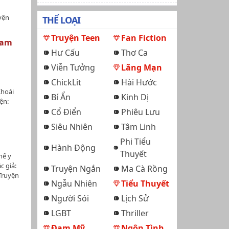
yện
THỂ LOẠI
Truyện Teen
Fan Fiction
Nam
Hư Cấu
Thơ Ca
Viễn Tưởng
Lãng Mạn
ChickLit
Hài Hước
hoái
Bí Ẩn
Kinh Dị
ện:
giả:
Cổ Điển
Phiêu Lưu
i, xuyên
Siêu Nhiên
Tâm Linh
tưởng,
 bìa:
Phi Tiểu
Hành Động
n:Sơ
Thuyết
hế y
 sau khi
c giả:
Truyện Ngắn
Ma Cà Rồng
.Từ khi
Truyện
ông đau,
Ngẫu Nhiên
Tiểu Thuyết
ng cần
g edit:
Người Sói
Lịch Sử
ãi.Hệ
ại học y
ình thức
LGBT
Thriller
i triều
a cái
n hết
Đam Mỹ
Ngôn Tình
u!Sơ