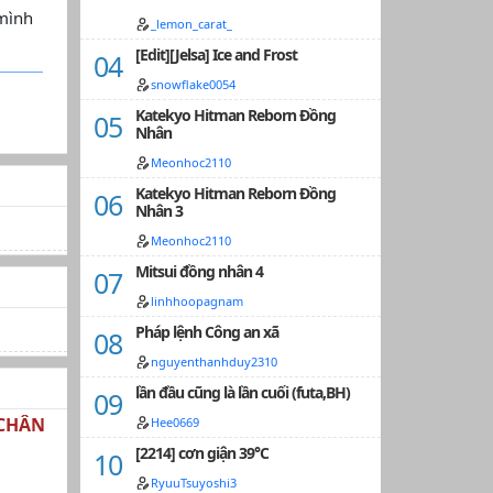
,mình
_lemon_carat_
[Edit][Jelsa] Ice and Frost
snowflake0054
Katekyo Hitman Reborn Đồng
Nhân
Meonhoc2110
Katekyo Hitman Reborn Đồng
Nhân 3
Meonhoc2110
Mitsui đồng nhân 4
linhhoopagnam
Pháp lệnh Công an xã
nguyenthanhduy2310
lần đầu cũng là lần cuối (futa,BH)
 CHÂN
Hee0669
[2214] cơn giận 39°C
RyuuTsuyoshi3