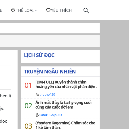
E
THỂ LOẠI
YÊU THÍCH
LỊCH SỬ ĐỌC
TRUYỆN NGẪU NHIÊN
[ĐM-FULL] Xuyên thành chim
hoàng yến của nhân vật phản diện .
thotho120
hen tị
Ánh mắt thầy là tia hy vọng cuối
cùng của cuộc đời em
ệc
SatoruGojo053
 đọc
(Yandere Kagamine) Chăm sóc cho
1 kẻ tâm thần.