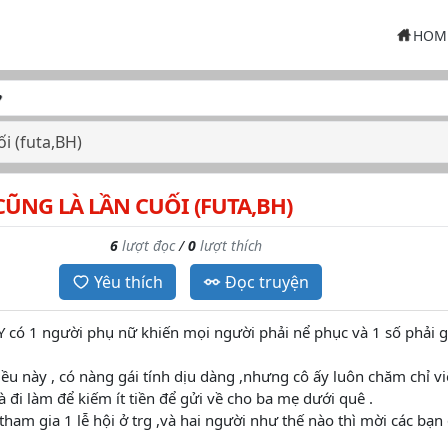
HOM
ối (futa,BH)
ŨNG LÀ LẦN CUỐI (FUTA,BH)
6
lượt đọc
/
0
lượt thích
Yêu thích
Đọc truyện
 có 1 người phụ nữ khiến mọi người phải nể phục và 1 số phải g
.
iều này , có nàng gái tính dịu dàng ,nhưng cô ấy luôn chăm chỉ vi
à đi làm để kiếm ít tiền để gửi về cho ba mẹ dưới quê .
tham gia 1 lễ hội ở trg ,và hai người như thế nào thì mời các bạn