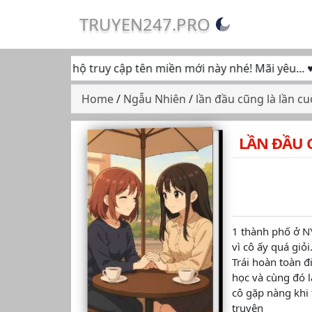
TRUYEN247.PRO
ếp tục ủng hộ truy cập tên miền mới này nhé! Mãi yêu... ♥
Home
/
Ngẫu Nhiên
/
lần đầu cũng là lần cu
LẦN ĐẦU C
1 thành phố ở NY
vì cô ấy quá giỏi
Trái hoàn toàn đ
học và cùng đó l
cô gặp nàng khi 
truyện