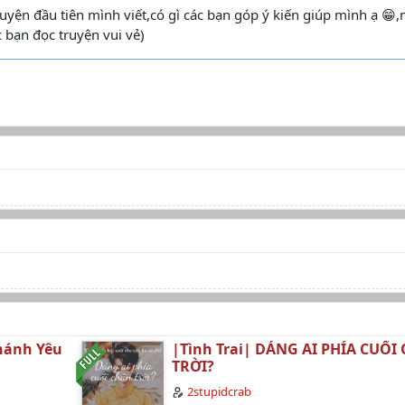
truyện đầu tiên mình viết,có gì các bạn góp ý kiến giúp mình ạ 😁
 bạn đọc truyện vui vẻ)
Thánh Yêu
|Tình Trai| DÁNG AI PHÍA CUỐI
TRỜI?
2stupidcrab