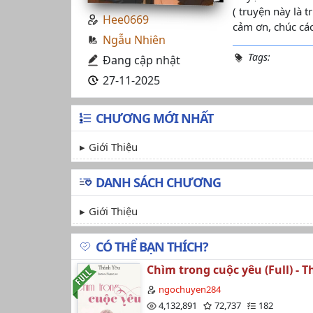
( truyện này là 
Hee0669
cảm ơn, chúc các
Ngẫu Nhiên
Tags:
Đang cập nhật
27-11-2025
CHƯƠNG MỚI NHẤT
Giới Thiệu
DANH SÁCH CHƯƠNG
Giới Thiệu
CÓ THỂ BẠN THÍCH?
Chìm trong cuộc yêu (Full) - 
ngochuyen284
4,132,891
72,737
182