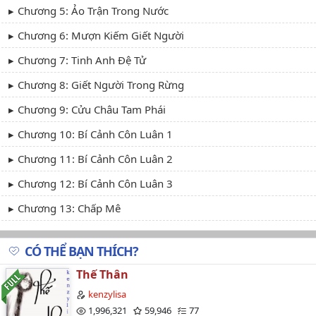
Chương 5: Ảo Trận Trong Nước
Chương 6: Mượn Kiếm Giết Người
Chương 7: Tinh Anh Đệ Tử
Chương 8: Giết Người Trong Rừng
Chương 9: Cửu Châu Tam Phái
Chương 10: Bí Cảnh Côn Luân 1
Chương 11: Bí Cảnh Côn Luân 2
Chương 12: Bí Cảnh Côn Luân 3
Chương 13: Chấp Mê
Chương 14: Thừa Lễ
CÓ THỂ BẠN THÍCH?
Chương 15: Di Phủ Đột Hiện
Thế Thân
Chương 16: Thái Hành Tả Khâu
kenzylisa
Chương 17: Thái A Kiếm - Thượng
1,996,321
59,946
77