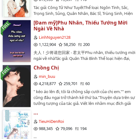
là xinh đẹp đáng yêu, hai là tính tình bị nuông chiều ấy
Tác giả: Công Tử Như TuyếtThể loại: Ngôn Tình, Sắc,
Chương 31: Dương Danh 1
:)))) VĂN ÁN Kiếp trước Khương Lệnh Uyển là một
Trọng Sinh, Sủng, Quân Nhân, Bác Sĩ, Trùng Sinh, Hiện
người phụ nữ bướng bỉnh, kết hôn năm năm vẫn chưa
Đại, HE, 2SNguồn: Cung Quảng Hằng, Truyện FullTrạng
Chương 32: Dương Danh 2
có con. Thế mà Lục Tông vẫn cứ sủng nàng đến đòi
[Đam mỹ]Phu Nhân, Thiếu Tướng Mời
thái: Đang raEditor: Tiểu MeowCre bìa :
mạng, chỉ thiếu điều mang tim gan móc ra cho nàng.
Ngài Về Nhà
Chương 33: Dương Danh 3
Forever_TeamDesigner: Hwangminhuyn1995Trong
Sống lại lần nữa, Khương Lệnh Uyển quyết định làm
tình yêu con người thường mất đi rồi mới hối hận
LinhNguyen2128
một kiều thê, sau đó giúp Lục Tông chưng bánh bao,
Chương 34: Dương Danh 4
nhưng nếu có cơ hội làm lại liệu họ sẽ thay đổi như thế
1,122,904
58,250
200
luộc bánh bao, rồi lại luộc bánh bao, chưng bánh bao...
nào?"Chú à, trên người chú đang bị thương, để em
Mục tiêu ba năm ôm hai!! Mười năm một đàn!! Nhưng
Chương 35: Huyết Mạch Tinh Hải 2
夫人！少将请您回家 - 君太平Phu nhân, thiếu tướng mời
tắm giúp chú nha.""Chú à, em nằm mơ thấy ác mộng
vấn đề là--- hiện tại bản thân nàng vẫn là một tiểu oa
ngài về nhàTác giả: Quân Thái Bình Thể loại: hiện đại,
sợ quá à, muốn ngủ chung với chú được
nhi mập mạp trắng trẻo. "A, vú nương, ta đói" - Vẫn là
Chương 36: Huyết Mạch Tinh Hải 3
phúc hắc quân trưởng công, tao nhã quý công tử thụ,
không?"...Đường Mặc Trầm bắt giữ bàn tay nhỏ đang
Chồng Chị
ăn no rồi lại đi tìm Lục Tông đi. Nội dung: trọng sinh,
hài, 1×1, HETình trạng bản gốc: Hoàn 196 chương + 14
tháo thắt lưng của anh "Em lại muốn làm gì nữa?"Bùi
Chương 37: Kiếm Quyết
ngọt văn, hào môn thế gia. Nhân vật chính: Khương
phiên ngoạiTình trạng bản edit: đã hoàn chính văn,
min_buu
Vân Khinh với vẻ mặt vô tội lấy ống tiêm ra, "Tiêm
Lệnh Uyển, Lục Tông. Cái khác: Sủng ngọt, sạch, 1 VS 1
đang beta lại chính văn, phiên ngoại từ từ gòi tính nho
4,218,877
259,701
60
thuốc cho chú!" Từ nay về sau, anh ngủ nướng, cô vịn
Chương 38: Năm Mươi Tộc
________ Đây là bộ truyện đầu tay team mình edit, vậy
mn iuuNguồn: +Từ chương 1 đến chương 147:
tường.Trước khi trọng sinh, cô oán anh, hận anh, trốn
" kéo áo lên đi, tôi là chồng sắp cưới của chị em."" em
nên không thể tránh khỏi sai sót, trong team chỉ có
https://wisterialh0601.wordpress.com/dam-my/dam-
Chương 39: Bạch Cập Thiên 1
tránh anh; sau khi sống lại, cô trêu ghẹo anh, che chở
cũng đâu ngại trở thành kẻ thứ ba."Truyện dựa trên sự
một bạn có kinh nghiệm edit, mong mọi người góp ý
my-edit/phu-nhan-thieu-tuong-thinh-ngai-ve-nha/
anh, quấn quít lấy anh.Từ lúc bắt đầu tới mãi về sau,
tưởng tượng của tác giả. Viết lên nhằm mục đích giải
nhiệt tình. Team mình có ba người: Kye, Tiểu Huân,
(beta)+Từ chương 147 trở đi:
Chương 40: Dực Ngưu Giác
Đường Mặc Trầm đều chỉ có một ý tưởng: Cưng chiều
trí. Không có thật, không tuyên truyền, không có ý bôi
Mira. Bọn mình chia chương ra làm. Truyện bọn mình
https://wikidich.com/truyen/phu-nhan-thieu-tuong-
...
cô, cưng chiều cô, cưng chiều cô đến tận trời!!!!…
nhoạ bất cứ các cá nhân hay tổ chức nào.…
edit với mục đích chia sẻ, phi lợi nhuận, vì thế khi mang
thinh-ngai-ve-nha-WRqfa~8h7Hk_civJ#!
Chương 41: Sự Thay Đổi Của Ti Lan
TieuHiDenRoi
đi bất kì đâu xin hãy ghi nguồn và không copy qua bất
(edit)_______Đường Mộ nằm mơ cũng không nghĩ tới,
kì nick…
Chương 42: Ám Triều Côn Luân
988,345
79,096
194
hắn chỉ là về nước tham gia hôn lễ của ca ca nhà mình,
thuận tiện thay ca ca đi giao một đám trang bị quân
…