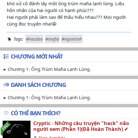
khó xử cô đành lấy một ông trùm mafia lạnh lùng. Liệu
hôn nhân của hai người có hạnh phúc???
Hai người phải làm sao để thấu hiểu nhau??? Mọi người
cùng đọc truyện nha!🤩
Tags:
#hacdao
#mafia
#ngontinh
CHƯƠNG MỚI NHẤT
Chương 1: Ông Trùm Mafia Lạnh Lùng.
DANH SÁCH CHƯƠNG
Chương 1: Ông Trùm Mafia Lạnh Lùng.
CÓ THỂ BẠN THÍCH?
Cryptic - Những câu truyện "hack" não
người xem (Phần 1)(Đã Hoàn Thành) ✔
Flare_Kamikita