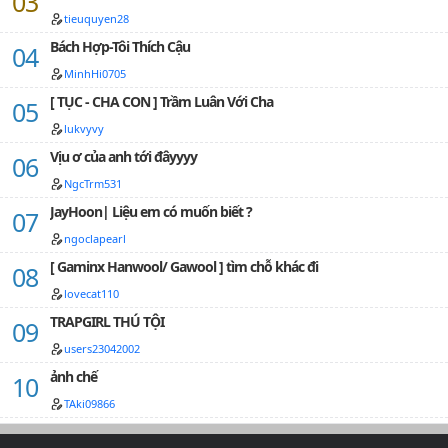
tieuquyen28
Bách Hợp-Tôi Thích Cậu
MinhHi0705
[ TỤC - CHA CON ] Trầm Luân Với Cha
lukvyvy
Vịu ơ của anh tới đâyyyy
NgcTrm531
JayHoon| Liệu em có muốn biết ?
ngoclapearl
[ Gaminx Hanwool/ Gawool ] tìm chỗ khác đi
lovecat110
TRAPGIRL THÚ TỘI
users23042002
ảnh chế
TAki09866