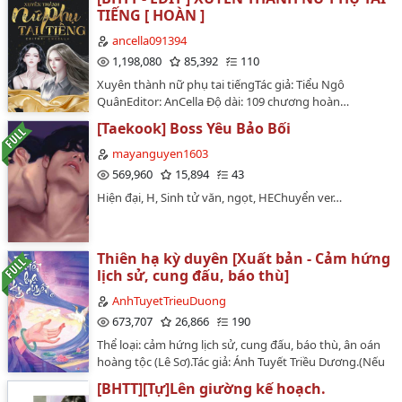
cút..""Đôi mắt của tôi ở đó, đó là con của tôi..""Tiểu
TIẾNG [ HOÀN ]
Mẫn, ba bế con... Chúng ta đi về nhà, ba sẽ làm canh
☁ Chương 25: Tôi Cứng Rồi
cho tiểu bảo bối của ba. Đừng ở đây nhiều điều với
ancella091394
hắn, hắn không xứng...""JungKook... Anh xin lỗi. Phải
☁ Chương 26: Không Nghe Thấy Cô Ấy Kêu Đau À?
1,198,080
85,392
110
làm sao để em tha thứ cho anh?"" Trừ phi anh chết.."…
Xuyên thành nữ phụ tai tiếngTác giả: Tiểu Ngô
☁ Chương 27: Đừng Đánh Người
QuânEditor: AnCella Độ dài: 109 chương hoàn…
☁️ Chương 28: Con Mẹ Nó Liếm Thật À
[Taekook] Boss Yêu Bảo Bối
mayanguyen1603
☁ Chương 29: Ăn Vào Đi
569,960
15,894
43
☁ Chương 30: Ưm Ưm...
Hiện đại, H, Sinh tử văn, ngọt, HEChuyển ver…
☁ Chương 31: Nằm Trên Giường Của Anh
☁ Chương 32: Không Làm Em
Thiên hạ kỳ duyên [Xuất bản - Cảm hứng
lịch sử, cung đấu, báo thù]
☁ Chương 33: Bôi Giúp Anh
AnhTuyetTrieuDuong
☁ Chương 34: Đừng Dọa Cô Ấy
673,707
26,866
190
☁ Chương 35: Làm Em Trước Mặt Bọn Họ
Thể loại: cảm hứng lịch sử, cung đấu, báo thù, ân oán
hoàng tộc (Lê Sơ).Tác giả: Ánh Tuyết Triều Dương.(Nếu
☁️ Chương 36: Ướt Rồi Hả?
bạn post truyện lên bất kì một trang hay địa chỉ nào
[BHTT][Tự]Lên giường kế hoạch.
khác, xin vui lòng ghi rõ tác giả và nguồn