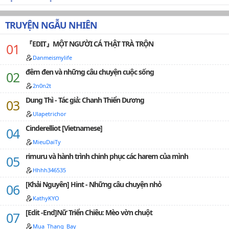
một số tài liệu khác.(Ảnh bìa được thiết kế bởi team
nghĩa lúc đọc cv, xin độc giả nhẹ tay :3…
☁ Chương 50: Trói Em Trên Quần Mang Đi Luôn
Vinote.vn)…
TRUYỆN NGẪU NHIÊN
☁ Chương 51: Có Muốn Không?
☁ Chương 52: Thật Muốn Làm Em
『EDIT』MỘT NGƯỜI CÁ THẬT TRÀ TRỘN
Danmeismylife
☁ Chương 53: Chờ Anh
đêm đen và những câu chuyện cuộc sống
☁ Chương 54: Đừng Giận Mà
2n0n2t
☁ Chương 55: Nhớ Anh Không?
Dung Thì - Tác giả: Chanh Thiển Dương
☁ Chương 56: Liếm Sạch
Ulapetrichor
Cinderelliot [Vietnamese]
☁ Chương 57: Hôn Anh Đi
MieuDaiTy
☁ Chương 58: Biến Thái
rimuru và hành trình chinh phục các harem của mình
☁ Chương 59: Muốn Cắm Vào Trong Miệng Em
Hhhh346535
[Khải Nguyên] Hint - Những câu chuyện nhỏ
☁ Chương 60: Chết Anh Rồi
KathyKYO
☁ Chương 61: Mẹ Nó Chặt Quá!
[Edit -End]Nữ Triển Chiêu: Mèo vờn chuột
☁ Chương 62: Ông Xã... Chậm Thôi... Ưm...
Mua_Thang_Bay