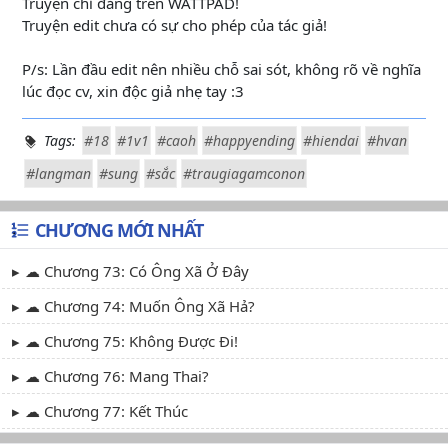
Truyện chỉ đăng trên WATTPAD!
Truyện edit chưa có sự cho phép của tác giả!
P/s: Lần đầu edit nên nhiều chỗ sai sót, không rõ về nghĩa
lúc đọc cv, xin độc giả nhẹ tay :3
Tags:
#18
#1v1
#caoh
#happyending
#hiendai
#hvan
#langman
#sung
#sắc
#traugiagamconon
CHƯƠNG MỚI NHẤT
☁ Chương 73: Có Ông Xã Ở Đây
☁ Chương 74: Muốn Ông Xã Hả?
☁ Chương 75: Không Được Đi!
☁ Chương 76: Mang Thai?
☁ Chương 77: Kết Thúc