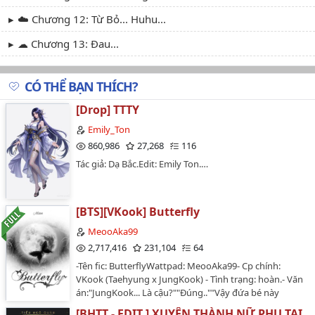
☁️ Chương 12: Từ Bỏ... Huhu...
☁ Chương 13: Đau...
☁ Chương 14: Cầu Xin Anh... Chậm Một Chút... Ưm...
CÓ THỂ BẠN THÍCH?
☁ Chương 15: Em Muốn Tôi Làm Em?
[Drop] TTTY
☁ Chương 16: Cho Tôi Ăn Với
Emily_Ton
☁ Chương 17: Chắc Chắn Là Người Đàn Ông Kia Bao Nuôi
860,986
27,268
116
Tác giả: Dạ Bắc.Edit: Emily Ton.…
☁ Chương 18: Làm Em Ở Trên Xe!
☁ Chương 19: Tắm Rửa Xong Rồi Qua Đây
[BTS][VKook] Butterfly
☁ Chương 20: ... Sẽ Bị Nghe Thấy... Ưm...
MeooAka99
☁ Chương 21: Nhẹ... Nhẹ Thôi...
2,717,416
231,104
64
☁ Chương 22: Yên Tâm Kêu Đi
-Tên fic: ButterflyWattpad: MeooAka99- Cp chính:
VKook (Taehyung x JungKook) - Tình trạng: hoàn.- Văn
☁ Chương 23: ... Sâu Quá... Ưm...
án:"JungKook... Là cậu?""Đúng..""Vậy đứa bé này
là?""Con tôi..""Không phải con chúng ta sao?""Anh
[BHTT - EDIT ] XUYÊN THÀNH NỮ PHỤ TAI
☁ Chương 24: Gọi Ông Xã