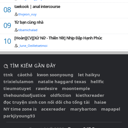
☁ Chương 63: Bắn Vào Trong Được Không?
taekook | anal intercourse
thvjeon_vuy
☁ Chương 64: A A A A... Đừng Mà...
Từ bạn cùng nhà
☁ Chương 65: Trên Giường Mới Khóc Thôi
tibamichalad
☁ Chương 66: Ông Xã... Nhẹ Thôi...
[Hoàn][CV][Xử Nữ - Thiên Yết] Nhịp Đập Hạnh Phúc
☁ Chương 67: Vợ Của Cháu
_lune_Oeilletsetmoi
☁ Chương 68: Em Là Người Đầu Tiên
TÌM KIẾM GẦN ĐÂY
☁ Chương 69: Hôn Đi!
ttnk
cáothỏ
kwon soonyoung
let haikyu
☁ Chương 70: Chặt Quá
trixielulamon
natalie haggard texas
hellfic
☁ Chương 71: Muốn Câu Dẫn Anh
tieumotuyet
rawdesire
moontemple
thehoundsofjustice
oldfiction
kiethxreader
☁ Chương 72: Làm Chết Em
đọc truyện sinh con nối dõi cho tổng tài
haiae
☁ Chương 73: Có Ông Xã Ở Đây
NY time zone is
acexreader
marybarton
mapapel
parkjiyoung93
☁ Chương 74: Muốn Ông Xã Hả?
☁ Chương 75: Không Được Đi!