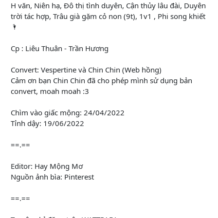
H văn, Niên hạ, Đô thị tình duyên, Cận thủy lâu đài, Duyên
trời tác hợp, Trâu già gặm cỏ non (9t), 1v1 , Phi song khiết
🌂
Cp : Liêu Thuân - Trần Hương
Convert: Vespertine và Chin Chin (Web hồng)
Cảm ơn bạn Chin Chin đã cho phép mình sử dụng bản
convert, moah moah :3
Chìm vào giấc mộng: 24/04/2022
Tỉnh dậy: 19/06/2022
==.==
Editor: Hay Mộng Mơ
Nguồn ảnh bìa: Pinterest
==.==