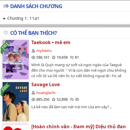
DANH SÁCH CHƯƠNG
Chương 1: 11a1
CÓ THỂ BẠN THÍCH?
Taekook • mê em
mybwiru
586,161
19,658
81
Mình là Quýt mang sự soft và ngọt ngào của Taeguk
đến cho mọi người ♡Vì là con dân mê ngọt chịu không
có nỗi SE và OE nên fic tự viết không ngoại lệ✨Fic sẽ
không có ý thêm thắt 1 nghệ sĩ nào đó khác nếu nhân
Savage Love
vật vô tình trùng tên thì mọi người cố gắng bỏ qua
nhaaa💗Thể loại: Thanh xuân vườn trường, boy x
hoanglachi
boyKhông chuyển ver, tớ thoải mái việc rcm ạ💞Tặng
885,356
52,898
35
bbi 🌷>< đọc fic vui vẻ…
Là kẻ nào đã làm tan nát trái tim của em vậy?…
[Hoàn chính văn - Đam mỹ] Diệu thủ đan