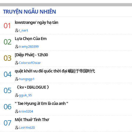
lủng củng, và mình vẫn chưa biết để bỏ đi mấy từ âm
vì muốn sớm gặp được ý trung nhân nên anh đã ghi
suốt chặng đường cực khổ, nhưng lại vô tình gặp phải
Hán Việt như: "bất quá", "ôn nhu", "ủy khuất". . . Bạn
danh thi vào trường quân đội Đệ nhất liên bang.Ở kiếp
Tống T…
TRUYỆN NGẪU NHIÊN
nào định nhảy hố thì nên cân nhắc kỹ.…
trước, anh chỉ có thể lấy thân phận cấp dưới để theo
dõi bóng lưng của người anh thích còn ở kiếp này anh
lowstrange/ ngày hạ tàn
lại được kề vai sát cánh cùng người ấy với thân phận
bạn học.Anh vốn nghĩ đời này cũng sẽ lẳng lặng thích
t_nart
người ấy như trước, nhưng mà ...Vì sao ánh mắt
Lựa Chọn Của Em
trưởng quan nhìn anh lại kỳ quái như vậy?Ngài Ariel
tramy260399
...Có chuyện gì mà phó quan tôi không biết sao?Người
đăng: Trầm Vân.…
[Diệp Phát] - 12h30
ColorsofOscar
quật khởi vu đế quốc thời đại 崛起于帝国时代
hungsgp1
《 kv • DIALOGUE 》
gguk_95
" Tae Hyung à! Em là của anh "
kriin0204
Một Thuở Tình Thơ
LinhYn620