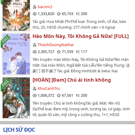
nhà họ Lâm cưỡng ép đón về nhà, lúc đó nàng mới
biết được, hóa ra mình là Đại tiểu thư nhà họ Lâm. Vốn
bacom2
cho rằng khổ tận cam lai, lúc nào cũng cẩn thận dè dặt,
1,333,820
65,103
200
nhưng lại không ngờ rằng mình nhận được kết cục là
Tác giả: Hoa Nhật PhiThể loại: Trùng sinh, cổ đại, báo
khố rách áo ôm phơi thây nơi đồng không mông
thù, 2S, HESố chương: 277 chính văn + 6 ngoại
quạnh. Quay về năm mười lăm tuổi, nàng lại một lần
truyệnBìa: Designed bởi Sườn Xào Chua NgọtGIỚI
nữa ngồi trên chiếc xe ngựa quay về phủ, nhìn chiếc
Hào Môn Này, Tôi Không Gả Nữa! [FULL]
THIỆUNàng chỉ là bị bệnh, còn chưa có chết, vậy mà
màn xe lắc qua lắc lại, trong lòng nàng nghĩ. Cuộc đời
phu gia đã gấp không chờ được kiếm người thay thế
ThanhDuongNaiNai
này, bất kể ra sao cũng phải bóp chết đóa hoa sen
nàng cho hắn tục huyền. Trùng sinh một đời, nàng
2,365,727
71,559
117
trắng kia!Khiến nàng ta cũng phải nhận lấy, móc mắt
không cần sống chật vật như vậy, chỉ nghĩ phải xem
hành xác, bị người sỉ nhục. Tất cả những thứ này, đều
Tên truyện: Hào Môn Này, Tôi Không Gả Nữa!Tên Hán
trọng bản thân thì mới có được hết thảy, không bị
là những điều mà nàng ta đã làm với nàng. Đại gian
Việt: Giá Hào Môn, Ngã Bất Giá LiễuTên tiếng Trung: 这
người khác xâm phạm tôn nghiêm, trừng trị những kẻ
thần quyền khuynh triều dã x Tiểu yêu tinh độc ác
豪门 我不嫁了Tác giả: Đồng VinhEdit & beta: Nại
cực phẩm, cứu giúp tỷ muội, tiện tay "thu hoạch" một
hung dữ. #gặp phải hoa sen trắng, không cần nói
NạiTình trạng: Hoàn thành [92 chương + 24 chương
tướng công trung khuyển, một đời trôi chảy, hoàng
[HOÀN] [Đam] Chú ái tinh không
nhiều, tiến lên# Nam chính nữ chính song trùng
ngoại truyện]Thể loại: Ngôn tình, hiện đại, HE, tình
hành bá đạo.LỜI BÀ CÒMMình edit thêm một truyện
sinh!Nội dung chủ yếu: Chung tình, trọng sinh, ngọt
cảm, ngọt, ngược, hào môn thế gia, trước nữ truy sau
KhuCanhTru
nữa của tác giả Hoa Nhật Phi, cũng là thể loại trùng
văn, sảng văn. Từ khóa quan trọng: Vai chính: Cố Hoài
nam truy, gương vỡ lại lành, trước ngược nữ sau
1,006,372
67,561
200
sinh mà mình rất thích. Truyện này nữ chính khá bá
Du, Tống Thời Cẩn | Vai phụ: Lâm Tương, Lâm Tu Duệ
ngược namNữ chính: Lý Nhiễm Nam chính: Hạ Nam
đạo, tuy được bàn tay vàng nâng niu nhưng đọc thấy
Tên truyện: Chú ái tinh khôngTác giả: Mặc Yên Vũ
|Khác:Cố Hoài Du vốn là đích nữ vương phủ, vừa ra
PhươngCác nhân vật phụ: Vu Hồng Tiêu, Vu Hiểu Hiểu,
rất đã. Truyện có nhà khác edit được đến chương 22 thì
DạThể loại: đam mỹ, trọng sinh, tương lai, cơ giáp, tinh
đời liền bị vú nuôi tráo đổi, quận chúa giảchim cu
Ôn Trường Ninh, Trần Tề Thịnh...…
bỏ mấy năm rồi, vì thế mình quyết định edit lại từ
tế, quân lữ văn, mỹ công x cường thụ, 1×1, HESố
chiếm tổ chim khách, hơn nữa còn khiến nàng bị người
đầu.Thêm mục LƯU Ý: Bộ này mình edit từ năm 2018,
chương: 283 chương + 2 ngoại truyệnNguồn:
khác sỉ nhục mà chết, trở lại năm mười lăm tuổi, nàng
là một trong những bộ đầu tay tập tành edit khi tiếng
macnguyet.wordpress.comEditor: NguyệtVăn
chỉ muốn bóp chết đóa hoa sen trắng bề ngoài hiền
LỊCH SỬ ĐỌC
Trung không biết, tiếng Việt trả thầy. Vì thế câu cú rất
án:Chung Thịnh có cơ hội được sống lại lần nữa lần này
lành dễ thương nhưng tâm địa lại độc ác vô cùng kia,