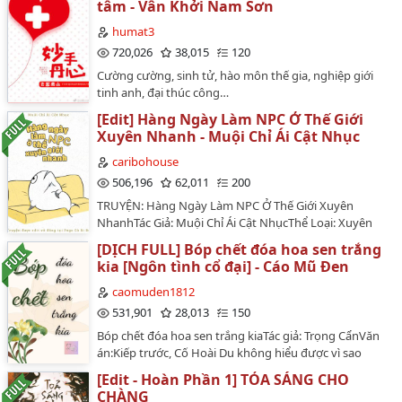
tâm - Vân Khởi Nam Sơn
humat3
720,026
38,015
120
Cường cường, sinh tử, hào môn thế gia, nghiệp giới
tinh anh, đại thúc công…
[Edit] Hàng Ngày Làm NPC Ở Thế Giới
Xuyên Nhanh - Muội Chỉ Ái Cật Nhục
caribohouse
506,196
62,011
200
TRUYỆN: Hàng Ngày Làm NPC Ở Thế Giới Xuyên
NhanhTác Giả: Muội Chỉ Ái Cật NhụcThể Loại: Xuyên
NhanhSố Chương: 920 (Hoàn CV)Tình Trạng: Đang đào
[DỊCH FULL] Bóp chết đóa hoa sen trắng
:vEdit + Dịch: Page Cà Ri BơDes bìa: SênVăn Án:Những
kia [Ngôn tình cổ đại] - Cáo Mũ Đen
gì bạn nhìn thấy, bạn biết, đều là sự thật sao?Tích! NPC
cao cấp số 107 thức tỉnh...Lăng Hiểu (Đầu cũng không
caomuden1812
ngẩng): Ôi, hóa ra tôi là một NPC.Vào lúc người khác
531,901
28,013
150
đang vắt hết óc ở thế giới xuyên nhanh làm nhiệm vụ,
Bóp chết đóa hoa sen trắng kiaTác giả: Trọng CẩnVăn
Lăng Hiểu nhàn nhã uống cà phê trêu mèo, làm NPC
án:Kiếp trước, Cố Hoài Du không hiểu được vì sao
cá mặn nhất của Chư Thiên vạn giới, có một không
mình không được phụ thân thương mẫu thân yêu. Mãi
hai...Tên khác 《Ta muốn NPC này có tác dụng gì! 》,
[Edit - Hoàn Phần 1] TỎA SÁNG CHO
đến năm mười lăm tuổi, song thân đều mất, nàng bị
《NPC này vĩnh viễn không thể chiếm đóng được 》…
CHÀNG