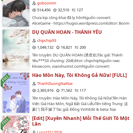
Giới Thiệu
goboomm
514,456
32,510
127
Truyện Mới
Chưa kịp công khai đã ly hônNguồn convert:
AliceGame - https://hugioi.wordpress.comEditor: Boom
(tui🙋🏻‍♀️)-Tác giả: Đoản Miệt Tử Sai SaiThể loại: gương vỡ
DỤ QUÂN HOAN - THÁNH YÊU
lại lành, showbiz, muộn tao si tình ảnh đế công x giải
phóng bản thân tiêu sái thụ, heNhân vật chính:
chipchip93
Nghiêm Tự, Kha Tây NinhTình trạng bản gốc: 124
1,049,132
16,821
200
chương + 5 PNTình trạng bản edit: hoàn chính văn-
Tên truyện: DỤ QUÂN HOAN (诱君欢)Tác giả: Thánh
TRUYỆN EDIT CHỈ ĐÚNG 80-90%, mình edit vì sở thích
Yêu***Số chương: 204Editor: chipchipNguồn raw:
nên trình độ có hạn, mọi người cứ tuỳ tiện đọc, có thể
klxsw.com, xiaoshuotxt.comNguồn convert:
đóng góp ý kiến nhưng xin hãy nhẹ nhàng chứ đừng
wattpad.comConverter: nguyetly_acc1***Mình chỉ
buông lời cay đắng nha Q_Q…
Hào Môn Này, Tôi Không Gả Nữa! [FULL]
đăng truyện trên trang wattpad.com. Bạn nào muốn
share truyện ở những trang khác vui lòng báo mình
ThanhDuongNaiNai
một tiếng và ghi rõ tên editor, nguồn truyện và các
2,365,916
71,562
117
thông tin như trên!…
Tên truyện: Hào Môn Này, Tôi Không Gả Nữa!Tên Hán
Việt: Giá Hào Môn, Ngã Bất Giá LiễuTên tiếng Trung: 这
豪门 我不嫁了Tác giả: Đồng VinhEdit & beta: Nại
NạiTình trạng: Hoàn thành [92 chương + 24 chương
[Edit] [Xuyên Nhanh] Mỗi Thế Giới Tô Một
ngoại truyện]Thể loại: Ngôn tình, hiện đại, HE, tình
Lần
cảm, ngọt, ngược, hào môn thế gia, trước nữ truy sau
nam truy, gương vỡ lại lành, trước ngược nữ sau
Lucy15112016