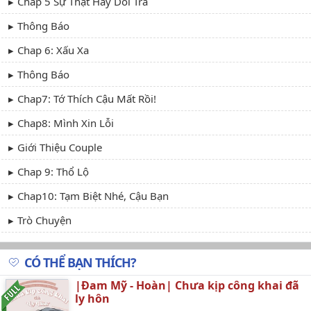
Chap 5 Sự Thật Hay Dối Trá
Thông Báo
Chap 6: Xấu Xa
Thông Báo
Chap7: Tớ Thích Cậu Mất Rồi!
Chap8: Mình Xin Lỗi
Giới Thiệu Couple
Chap 9: Thổ Lộ
Chap10: Tạm Biệt Nhé, Cậu Bạn
Trò Chuyện
Lời Chúc
CÓ THỂ BẠN THÍCH?
Chap 11: Hội Ngộ
|Đam Mỹ - Hoàn| Chưa kịp công khai đã
Chap 12: I♡U Song
ly hôn