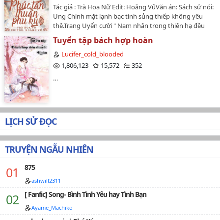
Tác giả : Trà Hoa Nữ Edit: Hoằng VũVăn án: Sách sử nói:
Ung Chính mặt lạnh bạc tình sủng thiếp không yêu
thê.Trang Uyển cười " Nam nhân trong thiên hạ đều
giống nhau. Dưới giường kính cẩn trên giường giáo
Tuyển tập bách hợp hoàn
huấn, chống mắt xem Tứ phúc tấn làm sao giáo huấn
Tứ gia?!…
Lucifer_cold_blooded
1,806,123
15,572
352
…
LỊCH SỬ ĐỌC
TRUYỆN NGẪU NHIÊN
875
ashwill2311
[ Fanfic] Song- Bình Tình Yêu hay Tình Bạn
Ayame_Machiko