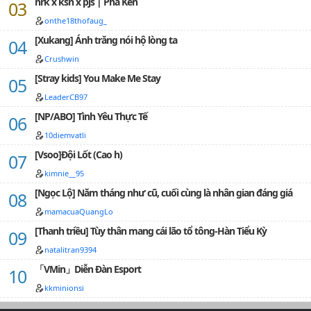
nrk x ksn x pjs | Phá Kén
onthe18thofaug_
[Xukang] Ánh trăng nói hộ lòng ta
Crushwin
[Stray kids] You Make Me Stay
LeaderCB97
[NP/ABO] Tình Yêu Thực Tế
10diemvatli
[Vsoo]Đội Lốt (Cao h)
kimnie__95
[Ngọc Lộ] Năm tháng như cũ, cuối cùng là nhân gian đáng giá
mamacuaQuangLo
[Thanh triều] Tùy thân mang cái lão tổ tông-Hàn Tiểu Kỳ
natalitran9394
「VMin」Diễn Đàn Esport
kkminionsi