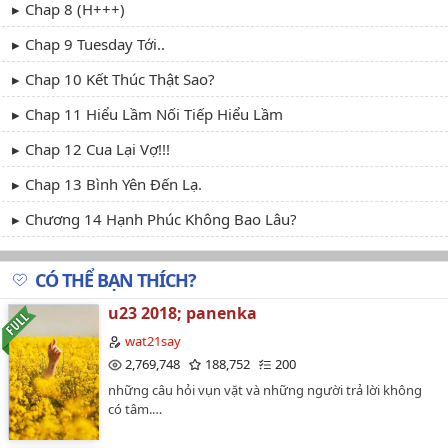
Chap 8 (H+++)
Chap 9 Tuesday Tới..
Chap 10 Kết Thúc Thật Sao?
Chap 11 Hiểu Lầm Nối Tiếp Hiểu Lầm
Chap 12 Cua Lại Vợ!!!
Chap 13 Bình Yên Đến Lạ.
Chương 14 Hạnh Phúc Không Bao Lâu?
Chap15
CÓ THỂ BẠN THÍCH?
Chap 16
u23 2018; panenka
Chap 17 H
wat21say
Chương 18
2,769,748
188,752
200
những câu hỏi vụn vặt và những người trả lời không
19. Hạnh Phúc
có tâm.…