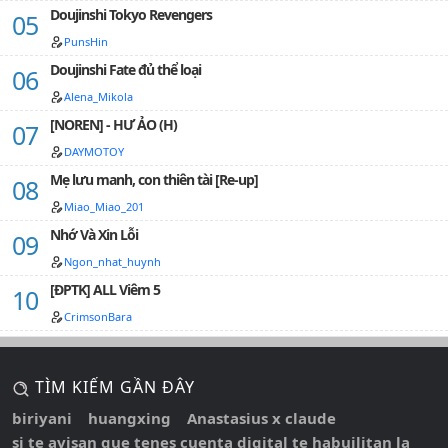
Doujinshi Tokyo Revengers
PunsHin
Doujinshi Fate đủ thể loại
Alena_Mikola
[NOREN] - HƯ ẢO (H)
DAYMOTOY
Mẹ lưu manh, con thiên tài [Re-up]
Miao_Miao_201
Nhớ Và Xin Lỗi
Ngon_nhat_huynh
[ĐPTK] ALL Viêm 5
CrimsonBara
TÌM KIẾM GẦN ĐÂY
biriyani
huangxing
Anastasius x claude
si te avisan que tenes cuenta digital te habuilitan la