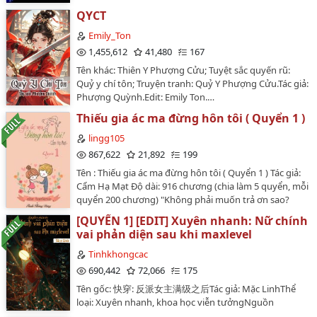
QYCT
Emily_Ton
1,455,612
41,480
167
Tên khác: Thiên Y Phượng Cửu; Tuyệt sắc quyến rũ:
Quỷ y chí tôn; Truyện tranh: Quỷ Y Phượng Cửu.Tác giả:
Phượng Quỳnh.Edit: Emily Ton.…
Thiếu gia ác ma đừng hôn tôi ( Quyển 1 )
lingg105
867,622
21,892
199
Tên : Thiếu gia ác ma đừng hôn tôi ( Quyển 1 ) Tác giả:
Cẩm Hạ Mạt Độ dài: 916 chương (chia làm 5 quyển, mỗi
quyển 200 chương) "Không phải muốn trả ơn sao?
Không bằng tôi lấy thân báo đáp vậy" Sau câu đó anh
[QUYỂN 1] [EDIT] Xuyên nhanh: Nữ chính
đã dùng một nụ hôn khiến cô phải hoảng sợ. "Xin
vai phản diện sau khi maxlevel
thiếu gia ngài tự trọng" "Tự trọng? Tôi lớn đến từng
này mới thấy có người nói như vậy" "A" Một bóng
Tinhkhongcac
dáng xinh đẹp ngã lộn qua vai, thiếu niên mang dáng
690,442
72,066
175
dấp yêu tinh ngã xuống đất bằng một tư thế quái dị.
Tên gốc: 快穿: 反派女主满级之后Tác giả: Mặc LinhThể
"An Sơ Hạ, cô, nhất, định, phải, chết!" Từ đó, đời cô,
loại: Xuyên nhanh, khoa học viễn tưởngNguồn
hoàn toàn thay đổi...,…
convert: wikidich.Update (12/2023): Đang beta ~~Giới