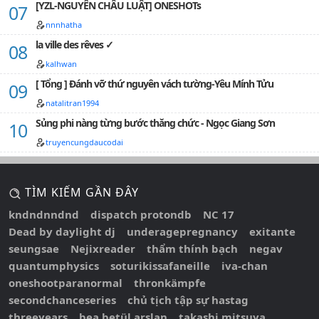
[YZL-NGUYÊN CHÂU LUẬT] ONESHOTs
nnnhatha
la ville des rêves ✓
kalhwan
[ Tổng ] Đánh vỡ thứ nguyên vách tường-Yêu Mính Tửu
natalitran1994
Sủng phi nàng từng bước thăng chức - Ngọc Giang Sơn
truyencungdaucodai
TÌM KIẾM GẦN ĐÂY
kndndnndnd
dispatch protondb
NC 17
Dead by daylight dj
underagepregnancy
exitante
seungsae
Nejixreader
thẩm thính bạch
negav
quantumphysics
soturikissafaneille
iva-chan
oneshootparanormal
thronkämpfe
secondchanceseries
chủ tịch tập sự hastag
threeyears
bea betül arslan
takashi mitsuya