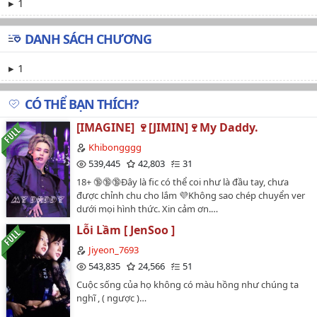
1
DANH SÁCH CHƯƠNG
1
CÓ THỂ BẠN THÍCH?
[IMAGINE] 🍷[JIMIN]🍷My Daddy.
Khibongggg
539,445
42,803
31
18+ 🔞🔞🔞Đây là fic có thể coi như là đầu tay, chưa
được chỉnh chu cho lắm 💜Không sao chép chuyển ver
dưới mọi hình thức. Xin cảm ơn.…
Lỗi Lầm [ JenSoo ]
Jiyeon_7693
543,835
24,566
51
Cuộc sống của họ không có màu hồng như chúng ta
nghĩ , ( ngược )…