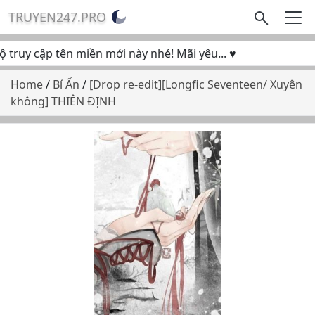
TRUYEN247.PRO
ruy cập tên miền mới này nhé! Mãi yêu... ♥
Home
/
Bí Ẩn
/
[Drop re-edit][Longfic Seventeen/ Xuyên
không] THIÊN ĐỊNH