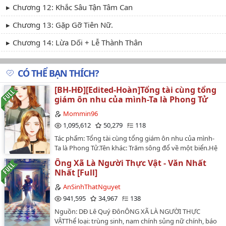
Chương 12: Khắc Sâu Tận Tâm Can
Chương 13: Gặp Gỡ Tiên Nữ.
Chương 14: Lừa Dối + Lễ Thành Thân
Chương 15: Lễ Thành Thần 2.
CÓ THỂ BẠN THÍCH?
Chương 16: Ta...ta (H)
[BH-HĐ][Edited-Hoàn]Tổng tài cùng tổng
Chương 17: Ta Rất Yêu Người (H Và H)
giám ôn nhu của mình-Ta là Phong Tử
Chương 18: Điều Ta Lo Lắng.
Mommin96
1,095,612
50,279
118
Chương 19: Kim Phụng Điện.
Tác phẩm: Tổng tài cùng tổng giám ôn nhu của mình-
Ta là Phong Tử.Tên khác: Trăm sông đổ về một biển.Hệ
Chap 20: Thiên Mệnh Kiếm
liệt: Tổng tài lại gọi tôi tới nhà chị ấy!Nhân vật chính:
Ông Xã Là Người Thực Vật - Văn Nhất
Chap 21: Điệp Nhân Tộc
Tổng giám ôn nhu ngây thơ (Diệp Đồng) x tổng tài cao
Nhất [Full]
quý lãnh diễm (Lâm Túc). Tổng giám thụ, tổng tài
Chap 22: Nợ Duyên?
công.Một đôi ngự tỷ, tuổi tác kém nhau 8 tuổi, trêu
AnSinhThatNguyet
chọc lẫn nhau, cưng chìu lẫn nhau.Nội dung: ngọt văn,
941,595
34,967
138
Chap 23: Bắt Đầu- Gặp Gỡ
HE, gương vỡ lại lành, trước chia tay sau đó gặp
Nguồn: DĐ Lê Quý ĐônÔNG XÃ LÀ NGƯỜI THỰC
lại.Editor: Min.…
Chap 24: Sợ?- Món Quà?
VẬTThể loại: trùng sinh, nam chính sủng nữ chính, báo