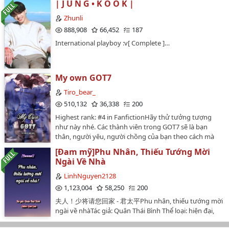
| J U N G • K O O K |
giảCặp CP thứ chín: Thủ tịch bệnh kiều vs thanh mai
trường, chủ thụ, HENhân vật chính: Tổng giám đốc tài
Chap 38: Phủ Hoá Điện
chữa lànhCặp CP thứ mười: Vương gia phong lưu vs kỹ
giỏi yêu vợ Chử Duật (công) x Thực tập sinh ghét đi
Zhunli
nữ khuynh thànhCP phụ: Phúc hắc tướng quân vs thỏ
làm thương chồng Trì Tích Đình (thụ)Tóm tắt: Ngày
888,908
66,452
187
Chap 39: Nhất Niệm Cửa Ải
yêu ngốc manh----------------------------------- P/s: đọc thấy
nào cũng phải bán mình cho tư bản thực sự quá mệt
International playboy :v[ Complete ]…
cũng được nên edit cho mọi người đọc cùng.Bản dịch
mỏi, lương thì thấp công việc thì bấp bênh, lắm lúc chỉ
Chap 40: Nhị Cửa Ải?
chưa có sự đồng ý của tác giả, nên khuyến khích
muốn đốt công ty luôn cho rồi. Thế nhưng cuộc sống
không re-up.…
không chỉ có một con đường duy nhất mà luôn mở ra
Chap 41: Tam Cửa Ải
cho ta những cánh đồng bao la rộng lớn, để ta thỏa
My own GOT7
sức vùng vẫy với những ước mơ và khát khao của
Chap 42: Hậu Cửa Ải
Tiro_bear_
chính mình.…
Chap 43: Phong Quý Phi Phong Thanh Tân
510,132
36,338
200
Highest rank: #4 in FanfictionHãy thử tưởng tượng
Chap 44: Tâm Lan Trâm
như này nhé. Các thành viên trong GOT7 sẽ là bạn
thân, người yêu, người chồng của bạn theo cách mà
Chap 45: Cực Băng Sơn, Ta Chờ Người!
các bạn muốn tưởng tượng. Bạn sẽ là nhân vật "_"
[Đam mỹ]Phu Nhân, Thiếu Tướng Mời
(Điền tên bạn vào đây) và mình sẽ giúp bạn bay vào
Chap 46: Vô Hoá Thân, Vô Phương Cứu Chữa ?
Ngài Về Nhà
thế giới của GOT7. 7 câu chuyện đầu tiên sẽ là do mình
Chap 47: Hàn Suất, Tên Vương Gia Xui Xẻo!
tự tưởng tượng những câu chuyện của mình, về sau
LinhNguyen2128
nếu bạn nào muốn tham gia, mình sẽ viết theo ý các
1,123,004
58,250
200
Chap 48: Nhị Hoàng Tử.
bạn, BE,HE đều theo các bạn hết. Star: Im Jaebum,
夫人！少将请您回家 - 君太平Phu nhân, thiếu tướng mời
Mark Tuan, Wang Jackson, Park Jinyoung, Choi
ngài về nhàTác giả: Quân Thái Bình Thể loại: hiện đại,
Chap 49: Lễ Thành Thân 3
Youngjae, Bambam, Kim Yugyeom and "_" as you.…
phúc hắc quân trưởng công, tao nhã quý công tử thụ,