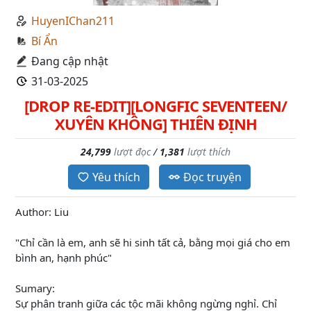
HuyenIChan211
Bí Ẩn
Đang cập nhật
31-03-2025
[DROP RE-EDIT][LONGFIC SEVENTEEN/
XUYÊN KHÔNG] THIÊN ĐỊNH
24,799
lượt đọc
/
1,381
lượt thích
Yêu thích
Đọc truyện
Author: Liu
"Chỉ cần là em, anh sẽ hi sinh tất cả, bằng mọi giá cho em
bình an, hạnh phúc"
Sumary:
Sự phân tranh giữa các tộc mãi không ngừng nghỉ. Chỉ