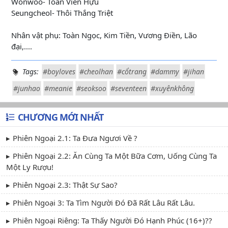
Wonwoo- Toàn Viên Hựu
Seungcheol- Thôi Thắng Triệt
Nhân vật phụ: Toàn Ngọc, Kim Tiền, Vương Điền, Lão
đại,....
Tags:
#boyloves
#cheolhan
#cổtrang
#dammy
#jihan
#junhao
#meanie
#seoksoo
#seventeen
#xuyênkhông
CHƯƠNG MỚI NHẤT
Phiên Ngoại 2.1: Ta Đưa Ngươi Về ?
Phiên Ngoại 2.2: Ăn Cùng Ta Một Bữa Cơm, Uống Cùng Ta
Một Ly Rượu!
Phiên Ngoại 2.3: Thật Sự Sao?
Phiên Ngoại 3: Ta Tìm Người Đó Đã Rất Lâu Rất Lâu.
Phiên Ngoại Riêng: Ta Thấy Người Đó Hạnh Phúc (16+)??