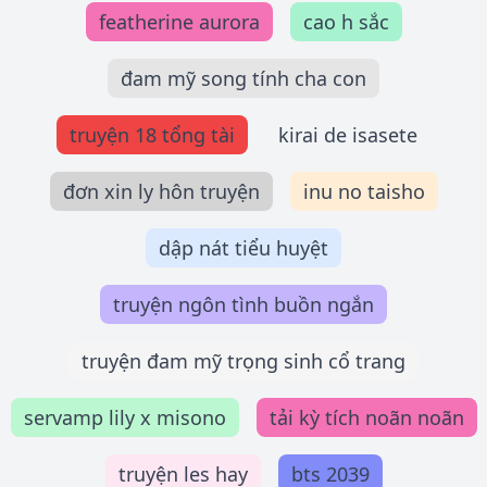
featherine aurora
cao h sắc
đam mỹ song tính cha con
truyện 18 tổng tài
kirai de isasete
đơn xin ly hôn truyện
inu no taisho
dập nát tiểu huyệt
truyện ngôn tình buồn ngắn
truyện đam mỹ trọng sinh cổ trang
servamp lily x misono
tải kỳ tích noãn noãn
truyện les hay
bts 2039