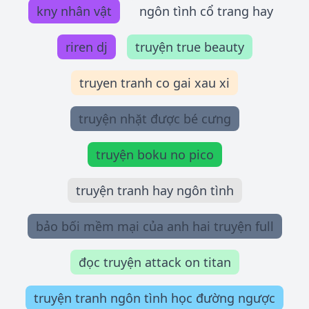
kny nhân vật
ngôn tình cổ trang hay
riren dj
truyện true beauty
truyen tranh co gai xau xi
truyện nhặt được bé cưng
truyện boku no pico
truyện tranh hay ngôn tình
bảo bối mềm mại của anh hai truyện full
đọc truyện attack on titan
truyện tranh ngôn tình học đường ngược