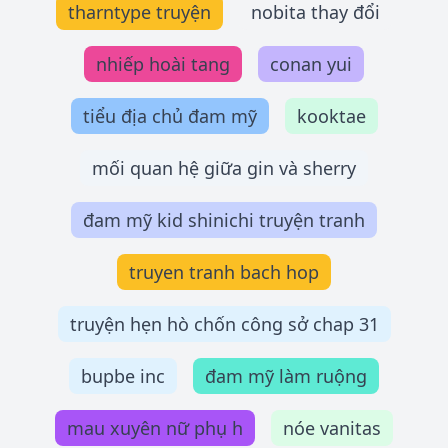
tharntype truyện
nobita thay đổi
nhiếp hoài tang
conan yui
tiểu địa chủ đam mỹ
kooktae
mối quan hệ giữa gin và sherry
đam mỹ kid shinichi truyện tranh
truyen tranh bach hop
truyện hẹn hò chốn công sở chap 31
bupbe inc
đam mỹ làm ruộng
mau xuyên nữ phụ h
nóe vanitas