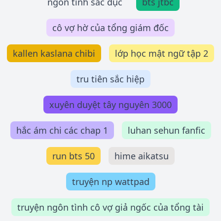
ngôn tình sắc dục
bts jtbc
cô vợ hờ của tổng giám đốc
kallen kaslana chibi
lớp học mật ngữ tập 2
tru tiên sắc hiệp
xuyên duyệt tây nguyên 3000
hắc ám chi các chap 1
luhan sehun fanfic
run bts 50
hime aikatsu
truyện np wattpad
truyện ngôn tình cô vợ giả ngốc của tổng tài