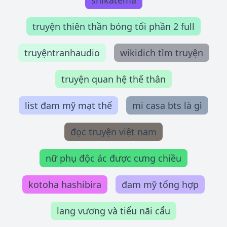
shikatema
truyện thiên thần bóng tối phần 2 full
truyệntranhaudio
wikidich tìm truyện
truyện quan hệ thế thân
list đam mỹ mạt thế
mi casa bts là gì
đọc truyện việt nam
nữ phụ độc ác được cưng chiều
kotoha hashibira
đam mỹ tổng hợp
lang vương và tiểu nãi cẩu