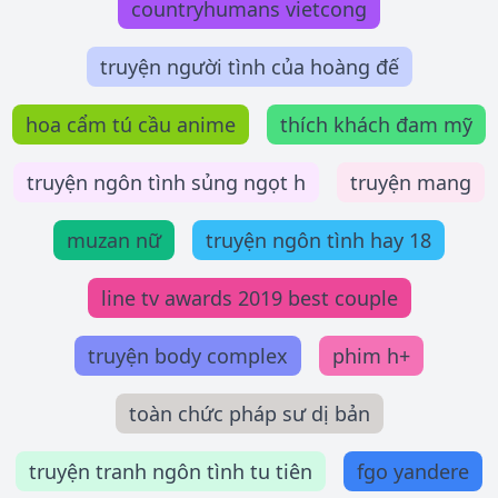
countryhumans vietcong
truyện người tình của hoàng đế
hoa cẩm tú cầu anime
thích khách đam mỹ
truyện ngôn tình sủng ngọt h
truyện mang
muzan nữ
truyện ngôn tình hay 18
line tv awards 2019 best couple
truyện body complex
phim h+
toàn chức pháp sư dị bản
truyện tranh ngôn tình tu tiên
fgo yandere