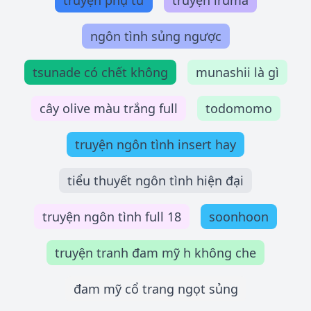
truyện phụ tử
truyện iruma
ngôn tình sủng ngược
tsunade có chết không
munashii là gì
cây olive màu trắng full
todomomo
truyện ngôn tình insert hay
tiểu thuyết ngôn tình hiện đại
truyện ngôn tình full 18
soonhoon
truyện tranh đam mỹ h không che
đam mỹ cổ trang ngọt sủng