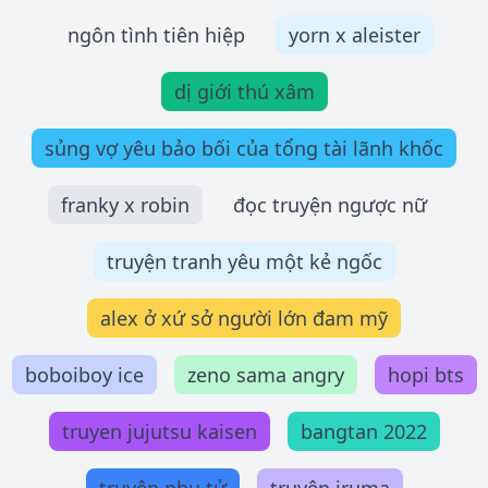
ngôn tình tiên hiệp
yorn x aleister
dị giới thú xâm
sủng vợ yêu bảo bối của tổng tài lãnh khốc
franky x robin
đọc truyện ngược nữ
truyện tranh yêu một kẻ ngốc
alex ở xứ sở người lớn đam mỹ
boboiboy ice
zeno sama angry
hopi bts
truyen jujutsu kaisen
bangtan 2022