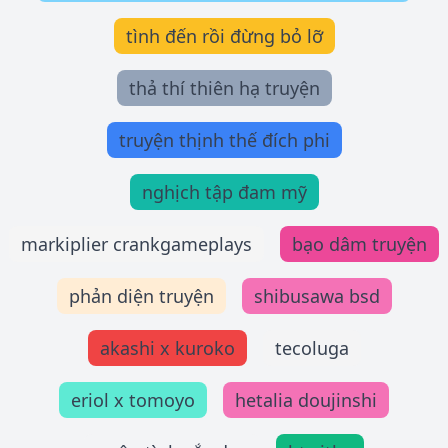
tình đến rồi đừng bỏ lỡ
thả thí thiên hạ truyện
truyện thịnh thế đích phi
nghịch tập đam mỹ
markiplier crankgameplays
bạo dâm truyện
phản diện truyện
shibusawa bsd
akashi x kuroko
tecoluga
eriol x tomoyo
hetalia doujinshi