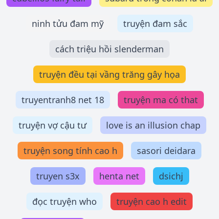
ninh tửu đam mỹ
truyện đam sắc
cách triệu hồi slenderman
truyện đều tại vầng trăng gây họa
truyentranh8 net 18
truyện ma có that
truyện vợ cậu tư
love is an illusion chap
truyện song tính cao h
sasori deidara
truyen s3x
henta net
dsichj
đọc truyện who
truyện cao h edit