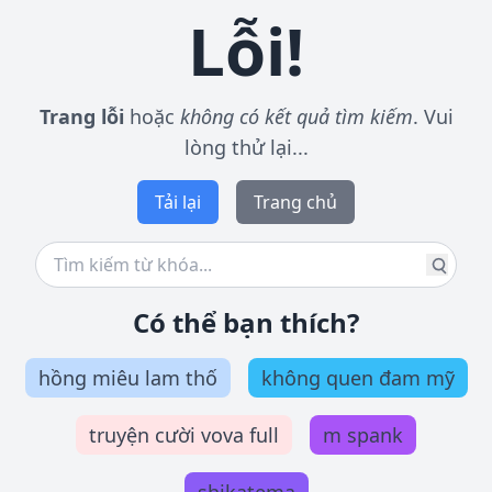
Lỗi!
Trang lỗi
hoặc
không có kết quả tìm kiếm
. Vui
lòng thử lại...
Tải lại
Trang chủ
Có thể bạn thích?
hồng miêu lam thố
không quen đam mỹ
truyện cười vova full
m spank