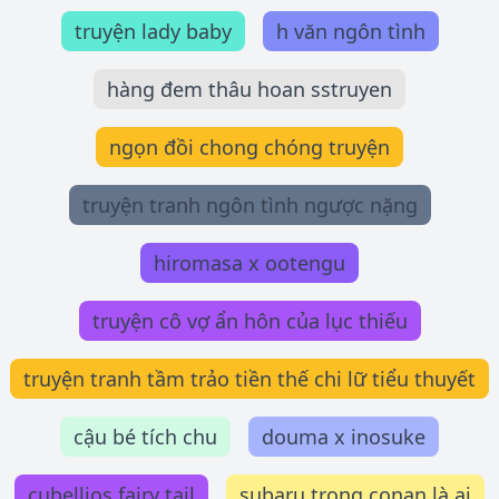
truyện lady baby
h văn ngôn tình
hàng đem thâu hoan sstruyen
ngọn đồi chong chóng truyện
truyện tranh ngôn tình ngược nặng
hiromasa x ootengu
truyện cô vợ ẩn hôn của lục thiếu
truyện tranh tầm trảo tiền thế chi lữ tiểu thuyết
cậu bé tích chu
douma x inosuke
cubellios fairy tail
subaru trong conan là ai