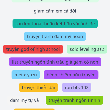
giam cầm em cả đời
sau khi thoả thuận kết hôn với ảnh đế
truyện tranh đam mỹ hoàn
truyện god of high school
solo leveling ss2
list truyện ngôn tình trâu già gặm cỏ non
mei x yuzu
bệnh chiếm hữu truyện
truyện thiến dái
run bts 102
đam mỹ tự vả
truyện tranh ngôn tình h