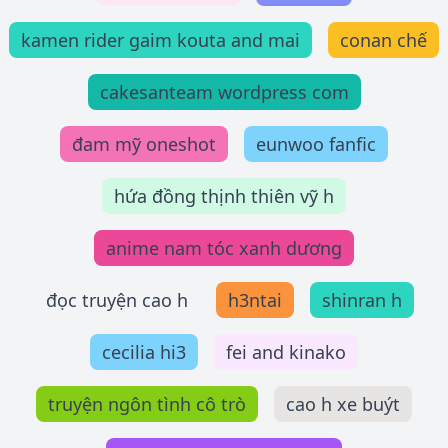
kamen rider gaim kouta and mai
conan chế
cakesanteam wordpress com
đam mỹ oneshot
eunwoo fanfic
hứa đồng thịnh thiên vỹ h
anime nam tóc xanh dương
đọc truyện cao h
h3ntai
shinran h
cecilia hi3
fei and kinako
truyện ngôn tình cô trò
cao h xe buýt