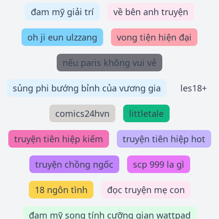
đam mỹ giải trí
về bên anh truyện
oh ji eun ulzzang
vong tiện hiện đại
nếu paris không vui vẻ
sủng phi bướng bỉnh của vương gia
les18+
comics24hvn
littletale
truyện tiên hiệp kiếm
truyện tiên hiệp hot
truyện chồng ngốc
scp 999 la gì
18 ngôn tình
đọc truyện mẹ con
đam mỹ song tính cưỡng gian wattpad