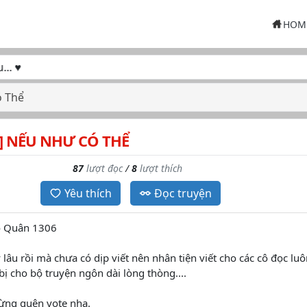
HOM
♥
ó Thể
 ] NẾU NHƯ CÓ THỂ
87
lượt đọc
/
8
lượt thích
Yêu thích
Đọc truyện
 Vô Quân 1306
 lâu rồi mà chưa có dịp viết nên nhân tiện viết cho các cô đọc luô
bị cho bộ truyện ngôn dài lòng thòng....
ừng quên vote nha.