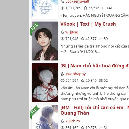
LockserJuvia8
1,377,789
55,576
141
- Tên truyện: HẮC NGUYỆT QUANG CẦM
BẢN BE- Tác giả: ĐẰNG LA VI CHI- Thể lo
VKook | Text | My Crush
tình, xuyên không, tiên hiệp, tu chân- C
131 chương + 8 phiên ngoại- Bản conver
w_jjang
wikidth.com, tàng thư viện.- Edit: trucda
721,948
42,577
59
Ngày đào hố: 10/2021 _ Ngày lấp hố: 14
Những series gạ trai không hồi kết của
Đang beta.- BẢN EDIT NÀY CHỈ ĐƯỢC 
~ :3---Start: 9/11/2018…
WATTPAD, NẾU XUẤT HIỆN Ở NHỮNG W
THÌ ĐỀU LÀ SAO CHÉP.…
[BL] Nam chủ hắc hoá đừng đ
kwonhappy
554,594
29,846
52
Văn án: Tần Nam chỉ là một người đàn 
thường nhưng vô tình bị hệ thống oán 
nam phụ trói buộc mà phải xuyên qua cá
cùng các nam chính yêu hận đến chết."
[ĐM - Full] Tôi chỉ cần có Em -
xin các người đừng hắc hóa nữa được 
Quang Thần
Nam nhìn dây xích trên chân mình bất l
lên.Dịu dàng của ngươi khiến ta lưu lu
Yuiichiro
rời.Nụ cười của ngươi khiến ta cảm thấy
561,162
19,376
31