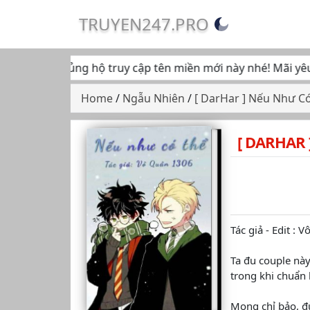
TRUYEN247.PRO
 tiếp tục ủng hộ truy cập tên miền mới này nhé! Mãi yêu... 
Home
/
Ngẫu Nhiên
/
[ DarHar ] Nếu Như C
[ DARHAR
Tác giả - Edit :
Ta đu couple này
trong khi chuẩn 
Mong chỉ bảo, đ