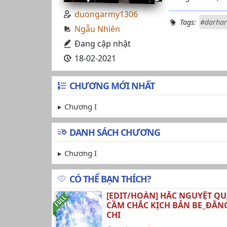
duongarmy1306
Tags:
#darhar
Ngẫu Nhiên
Đang cập nhật
18-02-2021
CHƯƠNG MỚI NHẤT
Chương I
DANH SÁCH CHƯƠNG
Chương I
CÓ THỂ BẠN THÍCH?
[EDIT/HOÀN] HẮC NGUYỆT Q
CẦM CHẮC KỊCH BẢN BE_ĐẰNG
CHI