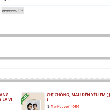
#voquan1306
UANG
CHỊ CHỒNG, MAU ĐẾN YÊU EM ( 
 LA VI
)
TranNguyen140499