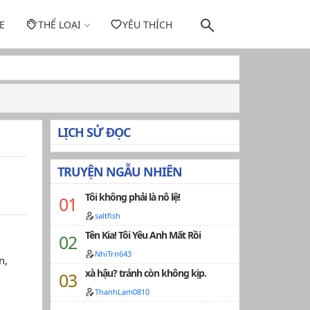
E
THỂ LOẠI
YÊU THÍCH
LỊCH SỬ ĐỌC
TRUYỆN NGẪU NHIÊN
Tôi không phải là nô lệ!
saltfish
Tên Kia! Tôi Yêu Anh Mất Rồi
NhiTrn643
n,
xà hậu? tránh còn không kịp.
ThanhLam0810