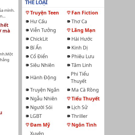
THỂ LOẠI
của mình.
Truyện Teen
Fan Fiction
on…
Hư Cấu
Thơ Ca
chết
Viễn Tưởng
Lãng Mạn
cơ mà
ChickLit
Hài Hước
Bí Ẩn
Kinh Dị
ình.Một
Cổ Điển
Phiêu Lưu
chẳng
Siêu Nhiên
Tâm Linh
o con
vào nữ
Phi Tiểu
y được
Hành Động
Thuyết
con
u quả
Truyện Ngắn
Ma Cà Rồng
hẹo
Ngẫu Nhiên
Tiểu Thuyết
h Liễu
cô có
Người Sói
Lịch Sử
cô dù
u
LGBT
Thriller
u.
hận cô
Đam Mỹ
Ngôn Tình
 Cô sau
Xuyên
 vs