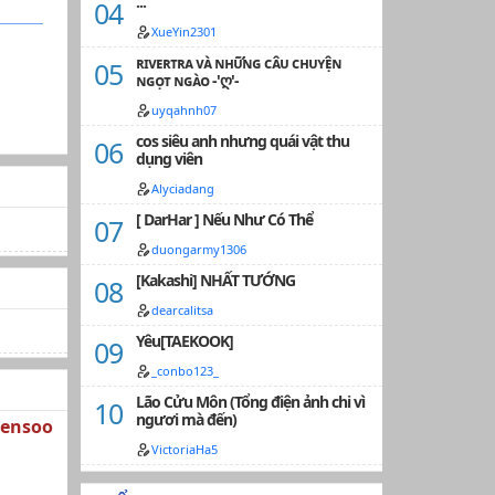
...
XueYin2301
ʀɪᴠᴇʀᴛʀᴀ ᴠᴀ̀ ɴʜᴜ̛̃ɴɢ ᴄᴀ̂ᴜ ᴄʜᴜʏᴇ̣̂ɴ
ɴɢᴏ̣ᴛ ɴɢᴀ̀ᴏ -'ღ'-
uyqahnh07
cos siêu anh nhưng quái vật thu
dụng viên
Alyciadang
[ DarHar ] Nếu Như Có Thể
duongarmy1306
[Kakashi] NHẤT TƯỚNG
dearcalitsa
Yêu[TAEKOOK]
_conbo123_
Lão Cửu Môn (Tổng điện ảnh chi vì
ngươi mà đến)
Jensoo
VictoriaHa5