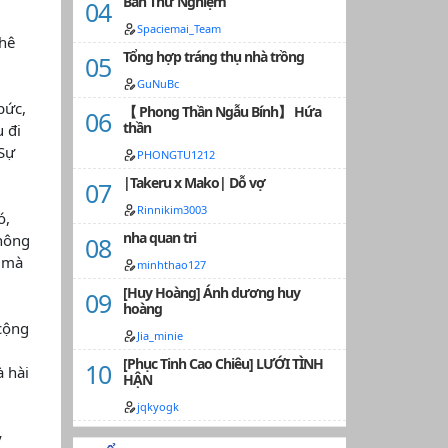
Bản Thử Nghiệm
Spaciemai_Team
ghê
Tổng hợp tráng thụ nhà trồng
GuNuBc
bức,
【 Phong Thần Ngẫu Bính】 Hứa
thần
 đi
 Sự
PHONGTU1212
|Takeru x Mako| Dỗ vợ
Rinnikim3003
ó,
nha quan tri
không
c mà
minhthao127
[Huy Hoàng] Ánh dương huy
hoàng
cộng
Jia_minie
[Phục Tinh Cao Chiêu] LƯỚI TÌNH
à hài
HẬN
jqkyogk
y