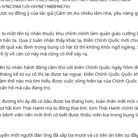
-tr%C3%A1ch-nhi%E1%BB%87m
ược sự đồng ý của tác giả (Cảm ơn Au nhiều lắm nha, yêu nàng 
 bị một tên tù nhân thuộc khu chính mình làm quản giáo cưỡng 
i hắn ta. Qua 2 tuần nhận thấy khác lạ, Điền Chính Quốc mới chịu
ết quả xác định trong bụng có hài tử thì không khỏi ngỡ ngàng.
ô lý vô căn cứ này mà cũng có thể xảy ra.
tên tù nhân hành động cầm thú với Điền Chính Quốc ngày hôm đ
tháng kể từ sự cố thì lại được tại ngoại. Điền Chính Quốc Quốc 
 làm thế nào mà tìm hiểu được cuộc sống hiện tại của Chính Quố
 căn hộ mà cậu đang trọ.
 đương khi ấy đã có bầu được ba tháng hơn, toàn thân mệt mỏi 
ợ hãi Kim Thái Hanh mà bị động thai khí. Kim Thái Hanh chính là
 bệnh viện nên mới tình cờ biết được thiếu niên kia trong bụng l
uyện một người đàn ông đã sắp ba mươi và có tiền án tiền sự đầ