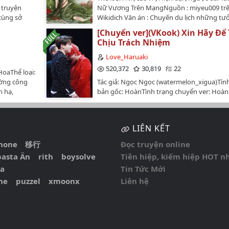
đào hoa:"Tiểu Tô Yên, lại đây để anh hôn hô
 truyện
Nữ Vương Trên MạngNguồn : miyeu009 tr
Yên rối rắm, cô chỉ là muốn tìm về thần các
 cùng sở
Wikidich Văn án : Chuyến du lịch những tư
mình mà thôi, như thế nào còn bị quấn lên? .
 đầu edit
vẻ nào ngờ đã đẩy cô vào con đường khổ 
nam nhân trước mặt tầm mắt không thích 
[Chuyển ver](VKook) Xin Hãy Để 
g cảm :7Mỗi
không lối thoát. Cô trở thành tù binh của b
tức sửa lại miệng, được được được, đều là v
Chịu Trách Nhiệm
ệc mình bạn
đội lốt người. Bọn chúng trao đổi, đối đãi 
thích nhất anh!Nam chủ tay toàn là máu, t
t: Thiếu
một món hàng nhưng cô vẫn không khuất 
Love_Haruaki
bước tới gần, lẩm bẩm:"Em đã nói, sẽ lưu tạ
 soái nhĩ
Cũng chính sự kiên cường đó của cô khiến
520,372
30,819
22
cạnh ta, vĩnh viễn sẽ không rời đi."Tô Yên n
HoaThể loại:
ình trạng
càng muốn chinh phụcP/s : Muốn nội dung 
nói:"Được được được, đều nghe anh, em 
ường công
Tác giả: Ngọc Ngọc (watermelon_xigua)Tìn
Thể loại:
dung, muốn H có H.…
đi rửa sạch tay trước, đừng dọa người khá
n hạ,
bản gốc: HoànTình trạng chuyển ver: Hoàn
Tình cảm ,
không??"…
ần thông +
(15/10/2018), beta (08/09/2023)Link bản gốc
 , Hoan hỉ
ời của tác
https://www.wattpad.com/story/91697804-
ditor:
tình địch
thi%C3%AAn-nguy%C3%AAn-ho%C3%A0n-x
LIÊN KẾT
n họ lăn đến
h%C3%A3y-%C4%91%E1%BB%83-t%C3%B4
LÒNG ĐỪNG
KhiêmCông
ch%E1%BB%8Bu-tr%C3%A1ch-
iphone 移行
Đọc truyện online
, thế nhưng
nhi%E1%BB%87mChuyển ver đã được sự đ
ẠI
asta Än
rith
boysolve
Tiên hiệp, kiếm hiệp HOT n
o còn
của tác giả (Cảm ơn Au nhiều lắm nha, yêu
i: "Phu
a
Tin Tức Mới
.Trước
ghê cơ!!!)Văn án:Điền Chính Quốc bị một tê
g hiểu thời
câu chuyện
nhân thuộc khu chính mình làm quản giáo
ne
puzzel
xmoonx
Liên hệ
àng!"Những
iường biến
bức, sau đó có bầu với hắn ta. Qua 2 tuần 
đoạt hết,
ó cùng thịt
thấy khác lạ, Điền Chính Quốc mới chịu đi 
ước mắt:
tác giả,
thận, kết quả xác định trong bụng có hài tử
nói: "Phu
g không có
không khỏi ngỡ ngàng. Sự việc tưởng như 
i gì mà
thương mại,
căn cứ này mà cũng có thể xảy ra.Kim Thái