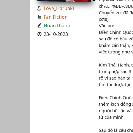
ch%E1%BB%8Bu
Love_Haruaki
Chuyển ver đã đ
Fan Fiction
cơ!!!)
Hoàn thành
Văn án:
Điền Chính Quốc
23-10-2023
sau đó có bầu vớ
khám cẩn thận, k
việc tưởng như v
Kim Thái Hanh, 
trùng hợp sau 3 
rõ vì sao hắn ta
tìm tới được tận
Điền Chính Quốc
thêm kích động s
người bế cậu vào
tử của mình.
Sau đó là câu ch