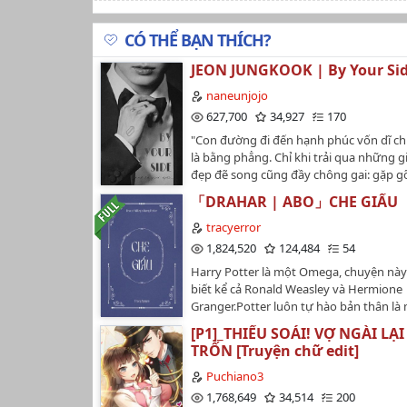
Chương 14: Nghe Thấy Rồi, Bảo Bảo Đã Biết Đ
CÓ THỂ BẠN THÍCH?
Chương 15: Kim Cảnh Thuần.
JEON JUNGKOOK | By Your Si
Chương 16: Nhờ Có Em
naneunjojo
Chương 17: Đó Là Cha Của Con Em.
627,700
34,927
170
"Con đường đi đến hạnh phúc vốn dĩ ch
Chương 18: Tiểu Thuần Có Người Ba Thật Tuyệ
là bằng phẳng. Chỉ khi trải qua những g
đẹp đẽ song cũng đầy chông gai: gặp g
Chương 19: Xin Lỗi.
động, chia ly rồi lại trùng phùng, bạn m
「DRAHAR | ABO」CHE GIẤU
Chương 20: Không Cho Phép Em Được Bỏ Cuộ
nhận thấy được, thật ra đây mới chính l
người."❗Tuyệt đối không mang đi đâu kh
tracyerror
Chương 21: Gia Đình Hạnh Phúc.
chưa có sự đồng ý của tác giả.…
1,824,520
124,484
54
Harry Potter là một Omega, chuyện này
biết kể cả Ronald Weasley và Hermione
Granger.Potter luôn tự hào bản thân là 
che giấu, nhưng cao tay đến mấy cũng
[P1]_THIẾU SOÁI! VỢ NGÀI LẠI
Malfoy.Vì Malfoy luôn có được thứ Malf
TRỐN [Truyện chữ edit]
written by @tracyerror cover imagine d
@tracyerror…
Puchiano3
1,768,649
34,514
200