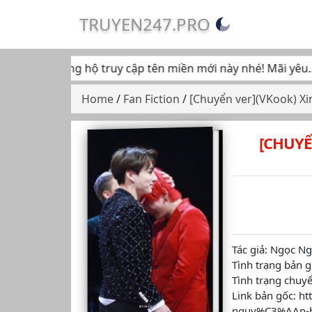
TRUYEN247.PRO
ếp tục ủng hộ truy cập tên miền mới này nhé! Mãi yêu... ♥
Home
/
Fan Fiction
/
[Chuyển ver](VKook) Xi
[CHUYỂ
Tác giả: Ngọc N
Tình trạng bản 
Tình trạng chuy
Link bản gốc: 
nguy%C3%AAn-