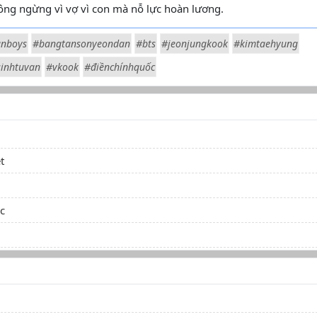
ng ngừng vì vợ vì con mà nỗ lực hoàn lương.
nboys
#bangtansonyeondan
#bts
#jeonjungkook
#kimtaehyung
inhtuvan
#vkook
#điềnchínhquốc
t
c