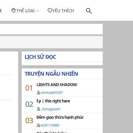
E
THỂ LOẠI
YÊU THÍCH
LỊCH SỬ ĐỌC
TRUYỆN NGẪU NHIÊN
LIGHTS AND SHADOW
minhdat91297
f.p | this right here
_flyingpeach
Đêm giao thừa hạnh phúc
A24111999D