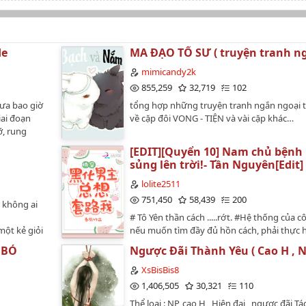
ạp.
de
MA ĐẠO TỔ SƯ ( truyện tranh n
mimicandy2k
855,259
32,719
102
ưa bao giờ
tổng hợp những truyện tranh ngắn ngoại 
t
iai đoạn
về cặp đôi VONG - TIỆN và vài cặp khác…
ỡ, rung
ới có thể
[EDIT][Quyển 10] Nam chủ bệnh 
c
à đời
sủng lên trời!- Tần Nguyên[Edit]
ác khi
lolite2511
751,450
58,439
200
 không ai
# Tô Yên thần cách .....rớt. #Hệ thống của cô
một kẻ giỏi
nếu muốn tìm đầy đủ hồn cách, phải thực 
 không bằng
nguyện vọng của nam chủ.Kết quả là, cô bắ
 BỎ
Ngược Đãi Thành Yêu ( Cao H , N
oy muốn.---
bước trên con đường công lược nam chủ.T
esigned by
niên kiệt ngạo mặt mày lệ khí:"Em chỉ có th
XsBisBis8
một người là ta."Hoàng tử bệnh kiều ánh 
1,406,505
30,321
110
kín:"Nàng nói sẽ ở bên ta cả đời."Tà mị ảnh
Thể loại : NP, cao H , Hiện đại , ngược đãi Tác