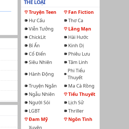
THỂ LOẠI
Truyện Teen
Fan Fiction
Hư Cấu
Thơ Ca
Viễn Tưởng
Lãng Mạn
ChickLit
Hài Hước
Bí Ẩn
Kinh Dị
Cổ Điển
Phiêu Lưu
Siêu Nhiên
Tâm Linh
Phi Tiểu
Hành Động
Thuyết
Truyện Ngắn
Ma Cà Rồng
Ngẫu Nhiên
Tiểu Thuyết
Người Sói
Lịch Sử
LGBT
Thriller
Đam Mỹ
Ngôn Tình
Xuyên