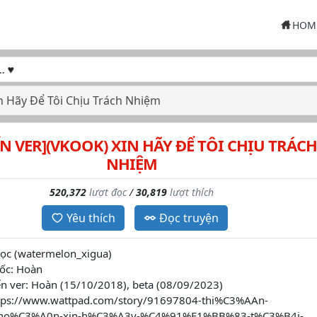
HOM
n Hãy Để Tôi Chịu Trách Nhiệm
N VER](VKOOK) XIN HÃY ĐỂ TÔI CHỊU TRÁCH
NHIỆM
520,372
lượt đọc
/
30,819
lượt thích
Yêu thích
Đọc truyện
gọc (watermelon_xigua)
gốc: Hoàn
ển ver: Hoàn (15/10/2018), beta (08/09/2023)
https://www.wattpad.com/story/91697804-thi%C3%AAn-
ho%C3%A0n-xin-h%C3%A3y-%C4%91%E1%BB%83-t%C3%B4i-