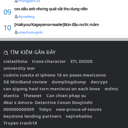
Phongpain133
cos siêu anh nhưng quái vật thu dụng viên
Alyciadang
[Haikyuu/Kageyama×reader]Bún đậu nước mắm
simpchumugobr
TÌM KIẾM GẦN ĐÂY
cielasthma
trans-character
ETL DIODE
university war
cuánto cuesta el iphone 18 en pesos mexicanos
Dệ MiniBand review
dumplingdump
decrypt
can qigong heal torn meniscus on each knee
mdmz
elantia
Thesewt
Can chien phap su
Akai x Amuro- Detective Conan Doujinshi
000000000009
Tokyo
new-prince-of-tennis
keystone lending partners
nejirehadou
Truyen tranh18