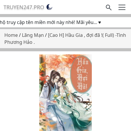
TRUYEN247.PRO
truy cập tên miền mới này nhé! Mãi yêu... ♥
Home
/
Lãng Mạn
/
[Cao H] Hầu Gia , đợi đã !( Full) -Tình
Phương Hảo .