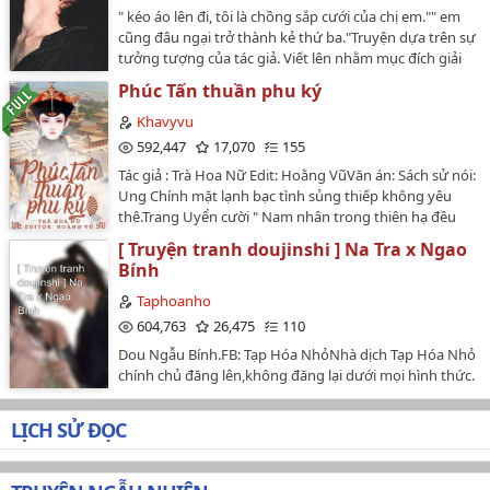
ngọt sủng, hệ thống, xuyên nhanh, xuyên sách, nữ
lòng không reup ở nơi khác ❤️ Cảm ơn rất nhèooo…
" kéo áo lên đi, tôi là chồng sắp cưới của chị em."" em
lòng KHÔNG REUP, CHUYỂN VER…
cường[Nội dung]Vào lúc Lục Nhất Lan bị ép tiến vào
cũng đâu ngại trở thành kẻ thứ ba."Truyện dựa trên sự
hệ thống cứu vớt nam thần tiểu thuyết, mờ mịt!Mỗi
tưởng tượng của tác giả. Viết lên nhằm mục đích giải
cuốn tiểu thuyết, luôn có một ít nam thần cao ngạo
trí. Không có thật, không tuyên truyền, không có ý bôi
thanh lãnh, chấp nhất với tình yêu, yên lặng yêu thầm,
Phúc Tấn thuần phu ký
nhoạ bất cứ các cá nhân hay tổ chức nào.…
đẹp nhưng cực kỳ bi thảm, nam thần soái đến nứt trời
Khavyvu
cao nhưng lại chết bởi cô độc, bị hủy với yêu thầm, đau
592,447
17,070
155
thương với chấp niệm!Nhiệm vụ Lục Nhất Lan, chính là
nhảy vào những tiểu thuyết đó, viết lại kết cục của
Tác giả : Trà Hoa Nữ Edit: Hoằng VũVăn án: Sách sử nói:
những nam thần bi tình này!Đếm ngược 3,2,1! Con
Ung Chính mặt lạnh bạc tình sủng thiếp không yêu
đường cứu vớt Nam thần, come on![Lưu ý: nghiêm
thê.Trang Uyển cười " Nam nhân trong thiên hạ đều
cấm không mang đi đâu nếu chưa ghi nguồn, cầu
giống nhau. Dưới giường kính cẩn trên giường giáo
[ Truyện tranh doujinshi ] Na Tra x Ngao
không ném đá. Cảm ơn]…
huấn, chống mắt xem Tứ phúc tấn làm sao giáo huấn
Bính
Tứ gia?!…
Taphoanho
604,763
26,475
110
Dou Ngẫu Bính.FB: Tạp Hóa NhỏNhà dịch Tạp Hóa Nhỏ
chính chủ đăng lên,không đăng lại dưới mọi hình thức.
…
LỊCH SỬ ĐỌC