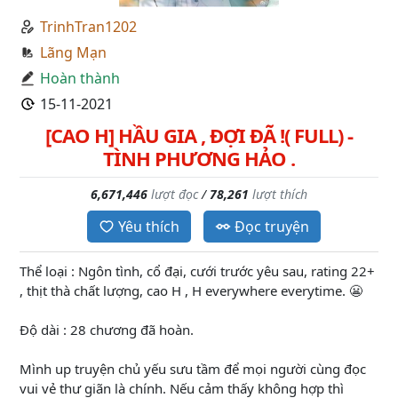
TrinhTran1202
Lãng Mạn
Hoàn thành
15-11-2021
[CAO H] HẦU GIA , ĐỢI ĐÃ !( FULL) -
TÌNH PHƯƠNG HẢO .
6,671,446
lượt đọc
/
78,261
lượt thích
Yêu thích
Đọc truyện
Thể loại : Ngôn tình, cổ đại, cưới trước yêu sau, rating 22+
, thịt thà chất lượng, cao H , H everywhere everytime. 😬
Độ dài : 28 chương đã hoàn.
Mình up truyện chủ yếu sưu tầm để mọi người cùng đọc
vui vẻ thư giãn là chính. Nếu cảm thấy không hợp thì