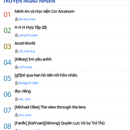
TRUYỆN NGẪU NHIÊN
Minh An và Học viện Cor Arcanum
MiraLumen
H H H Hợp Tập {II}
yangchuxiao
Accel World
LN_Library
[Mikey] Em yêu anhh
CaTinesa
[gf]bỏ qua hẹn hò tiến tới hôn nhân.
BoNgcTrn885
đọc riêng
say_sua
[Michael Olise] The view through the lens
Inu_kiwi
[Fanfic] [KaiYuan][XiHong] Quyền Lực Và Sự Trả Thù