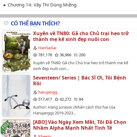
Chương 14: Vậy Thì Dùng Miệng.
Chương 15: Không Thể Làm Hỏng.
CÓ THỂ BẠN THÍCH?
Chương 16: Muốn Nhanh Chóng Mang Thai.
Xuyên về TN80: Gả cho Chủ trại heo trở
Chương 17: Mỹ Nhân Tự Sướng.
thành mẹ kế xinh đẹp nuôi con
Chương 18: Nói! Muốn Cái Gì ?!
HanSaiSai
781,178
36,966
200
Chương 19: Nghe Lén.
Xuyên về TN80: Gả cho Chủ trại heo trở thành mẹ kế
xinh đẹp nuôi con…
Chương 20 : Tự Mình Chuyển Động.
Seventeen/ Series | Bác Sĩ Ơi, Tôi Bệnh
Chương 21 : Tên Gọi .
Rồi
Chương 22: " Săn Sóc" Nó Một Lần Đi.
harujangg
517,417
42,272
84
Chương 23 : Ăn Ngon Không?
Author: Hang Jurassic (Nhân cách thứ hai của
Chương 24: Thay Đổi Đáng Sợ.
Harujangg) 2019-2023…
[ABO] Vào Ngày Xem Mắt, Tôi Đã Chọn
Chương 25: Cạm Bẫy Dịu Dàng.
Nhầm Alpha Mạnh Nhất Tinh Tế
Chương 26 : Cùng Nhau Ăn.
ltbeezy