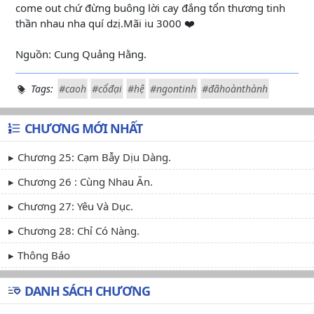
come out chứ đừng buông lời cay đắng tổn thương tinh
thần nhau nha quí dzị.Mãi iu 3000 ❤️
Nguồn: Cung Quảng Hằng.
Tags:
#caoh
#cổđại
#hệ
#ngontinh
#đãhoànthành
CHƯƠNG MỚI NHẤT
Chương 25: Cạm Bẫy Dịu Dàng.
Chương 26 : Cùng Nhau Ăn.
Chương 27: Yêu Và Dục.
Chương 28: Chỉ Có Nàng.
Thông Báo
DANH SÁCH CHƯƠNG