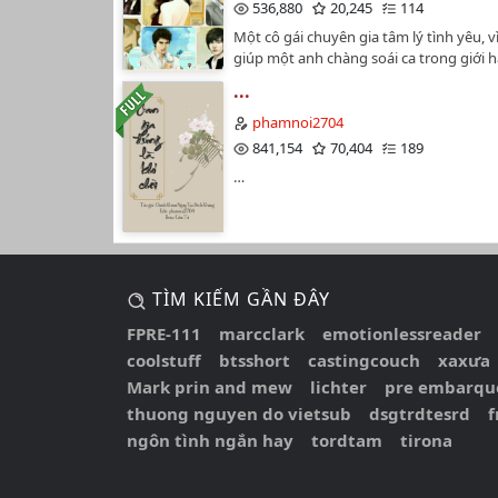
~Cạn Nguồn Cảm Hứng~
536,880
20,245
114
Một cô gái chuyên gia tâm lý tình yêu, v
Chap 24: Creepy
giúp một anh chàng soái ca trong giới 
tĩnh một cô gái nhưng không may thất b
Extra 1
...
anh giết, may sao không chết xuyên qu
phụ trong cuốn ngôn tình máu chó.Cô c
phamnoi2704
Extra 2
ai thay cho số phận nữ phụ này mà cũn
841,154
70,404
189
ai cho cô nên cô quyết định dùng cái th
Chap 25: Quay Về... Nhưng Có Biến!
…
chết tiệt hại cô xuyên qua đây để thay 
Chap 26:... Nhưng Không Quen!
thê thảm của nữ phụ…
TÌM KIẾM GẦN ĐÂY
FPRE-111
marcclark
emotionlessreader
coolstuff
btsshort
castingcouch
xaxưa
Mark prin and mew
lichter
pre embarque
thuong nguyen do vietsub
dsgtrdtesrd
ngôn tình ngắn hay
tordtam
tirona