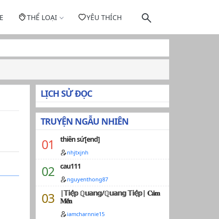
E
THỂ LOẠI
YÊU THÍCH
LỊCH SỬ ĐỌC
TRUYỆN NGẪU NHIÊN
thiên sứ[end]
nhjtxjnh
cau111
nguyenthong87
|𝕋𝕚𝕖̣̂𝕡 ℚ𝕦𝕒𝕟𝕘/ℚ𝕦𝕒𝕟𝕘 𝕋𝕚𝕖̣̂𝕡| 𝐂𝐚̉𝐦
𝐌𝐞̂́𝐧
iamcharnnie15