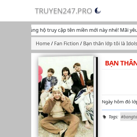
TRUYEN247.PRO
tiếp tục ủng hộ truy cập tên miền mới này nhé! Mãi yêu... ♥
Home
/
Fan Fiction
/
Bạn thân lớp tôi là Idol
BẠN THÂN
Ngày hôm đó lớp t
Tags:
#bangta