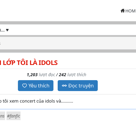
HOM
s
 LỚP TÔI LÀ IDOLS
1,203
lượt đọc
/
242
lượt thích
Yêu thích
Đọc truyện
ôi xem concert của idols và..........
ns
#fanfic