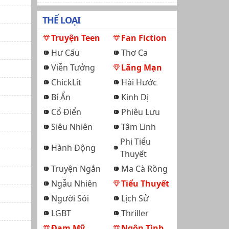
THỂ LOẠI
Truyện Teen
Fan Fiction
Hư Cấu
Thơ Ca
Viễn Tưởng
Lãng Mạn
ChickLit
Hài Hước
Bí Ẩn
Kinh Dị
Cổ Điển
Phiêu Lưu
Siêu Nhiên
Tâm Linh
Phi Tiểu
Hành Động
Thuyết
Truyện Ngắn
Ma Cà Rồng
Ngẫu Nhiên
Tiểu Thuyết
Người Sói
Lịch Sử
LGBT
Thriller
Đam Mỹ
Ngôn Tình