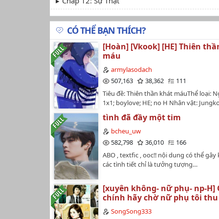
Chap 12: Sự Thật
Chap 13: Video!?
CÓ THỂ BẠN THÍCH?
T-T
[Hoàn] [Vkook] [HE] Thiên thầ
Chap 14: Bắt Cóc
máu
Chap 15: Phá Án
armylasodach
507,163
38,362
111
Chap 16: Quay Về!?
Tiêu đề: Thiên thần khát máuThể loại: 
1x1; boylove; HE; no H Nhân vật: Jungk
Chap 17: Chia Tay
TaehyungCouple chính: VkookNGHIÊM
tình đã đầy một tim
Chap 18: Boygroup
CẤM+Không mang truyện ra nơi khác+
chuyển ver dưới mọi hình thứcEnd: 11/
bcheu_uw
Chap 19: Ahri
582,798
36,010
166
Chap 20: Khăn Tay Xanh!
ABO , textfic , ooc‼️ nội dung có thể gây 
các tình tiết chỉ là tưởng tượng…
Chap 21: Nhóm...
[xuyên không- nữ phụ- np-H]
Chap 22: 7LB
chính hãy chờ nữ phụ tôi thu
Chap 23: Đi Rồi!
SongSong333