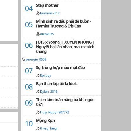
Step mother
bummie2312
Mình sinh ra đâu phải để buồn -
Hamlet Trương & Iris Cao
diep2635
[ BTS x Yoona ] [ XUYÊN KHÔNG ]
Nguyệt hạ Lão nhân, mau se xích
thằng
yeongie_0508
Sự trùng hợp màu mật đào
Epiipyy
Bạn thân lớp tôi là Idols
Dylan_2816
Thiên kim toàn năng bá khí ngút
trời
HuynNguyn907772
Mộng Kịch
thvsg_taegi