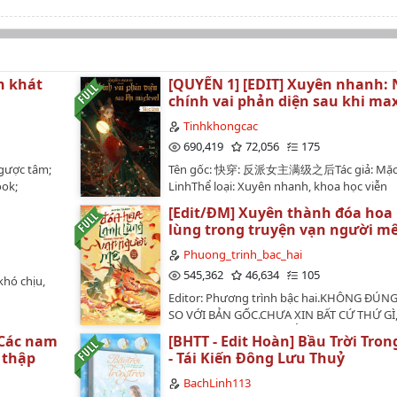
n khát
[QUYỂN 1] [EDIT] Xuyên nhanh:
chính vai phản diện sau khi max
Tinhkhongcac
690,419
72,056
175
Ngược tâm;
Tên gốc: 快穿: 反派女主满级之后Tác giả: Mặ
ook;
LinhThể loại: Xuyên nhanh, khoa học viễn
tưởngNguồn convert: wikidich.Update (12/
[Edit/ĐM] Xuyên thành đóa hoa
Không
Đang beta ~~Giới thiệu:Hoa Vụ đã làm nhân
lùng trong truyện vạn người mê
09/2018…
phản diện trong liên minh không gian - thờ
nhiều năm, đặt nền móng cho sự thành cô
Phuong_trinh_bac_hai
vô số nhân vật chính. Mắt thấy mình sắp ti
545,362
46,634
105
khó chịu,
đủ điểm để nghỉ hưu nhưng vì bạn của cô 
Editor: Phương trình bậc hai.KHÔNG ĐÚN
một số điểm rất lớn và bỏ trốn, cô ấy - ngư
SO VỚI BẢN GỐC.CHƯA XIN BẤT CỨ THỨ GÌ,
lãnh, buộc phải tiếp tục làm việc để trả nợ.
ĐỪNG REUP HAY CHUYỂN VER GÌ GÌ ĐÓ NH
làm, nhưng không ai bảo cô phải chuyển b
 Các nam
[BHTT - Edit Hoàn] Bầu Trời Tron
để đi làm cả!Hoa Vụ - người có màn thể hiệ
 thập
- Tái Kiến Đông Lưu Thuỷ
vời và được chọn làm nhân vật phản diện x
BachLinh113
nhất hàng năm.Sau khi trở thành nữ chính..