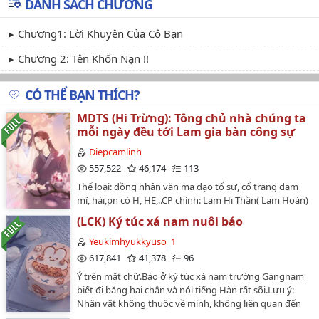
DANH SÁCH CHƯƠNG
Chương1: Lời Khuyên Của Cô Bạn
Chương 2: Tên Khốn Nạn !!
CÓ THỂ BẠN THÍCH?
MDTS (Hi Trừng): Tông chủ nhà chúng ta
mỗi ngày đều tới Lam gia bàn công sự
Diepcamlinh
557,522
46,174
113
Thể loại: đồng nhân văn ma đạo tổ sư, cổ trang đam
mĩ, hài,pn có H, HE,..CP chính: Lam Hi Thần( Lam Hoán)
x Giang Trừng (Giang Vãn Ngâm)CP phụ: Vong Tiện,
(LCK) Ký túc xá nam nuôi báo
Truy Lăng... với sự góp mặt của dàn nhân vật phụ: Lam
gia trưởng bối hậu bối, Giang gia, Ngu gia,..Tác giả:
Yeukimhyukkyuso_1
Diệp Cẩm Linh.Độ dài: 100 chương chính văn +n phiên
617,841
41,378
96
ngoại........Lời tác giả: Bộ này làm theo sở thích cá nhân,
Ý trên mặt chữ.Báo ở ký túc xá nam trường Gangnam
nhân vật thuộc về má Xú, tính cách và tình tiết thuộc
biết đi bằng hai chân và nói tiếng Hàn rất sõi.Lưu ý:
về tui, tay nghề còn non mong mọi người chỉ dẫn
Nhân vật không thuộc về mình, không liên quan đến
nhiều. Đa tạ.........Một ngày nọ, Kim Lăng đột nhiên mò
đời thật, không liên quan đến đời tư của tuyển thủ,