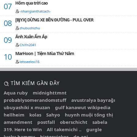
Hôm qua trời cao
-nhangianthatcach-
[BJYX] DỪNG XE BÊN ĐƯỜNG - PULL OVER
zhubushizhu
Ánh Xuân Ấm Áp
ChiYn2041
MarHoon | Tiệm Mùa Thứ Năm
letsseelexi16
TÌM KIẾM GẦN ĐÂY
Aqua ruby
midnighttmnt
probablysomerandomstuff
avustralya bayrağı
ubuyashiki x muzan
gulf kanawut wikipedia
hellheim
kolas
Sahyo
huynh muội tống thị
amendment
postfall
oberschicht
sabela
319. Here to Win
All takemichi ..
gurgle
lucky hammy
historyjokes
dn agi