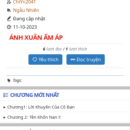
ChiYn2041
Ngẫu Nhiên
Đang cập nhật
11-10-2023
ÁNH XUÂN ẤM ÁP
6
lượt đọc
/
1
lượt thích
Yêu thích
Đọc truyện
Tags:
CHƯƠNG MỚI NHẤT
Chương1: Lời Khuyên Của Cô Bạn
Chương 2: Tên Khốn Nạn !!