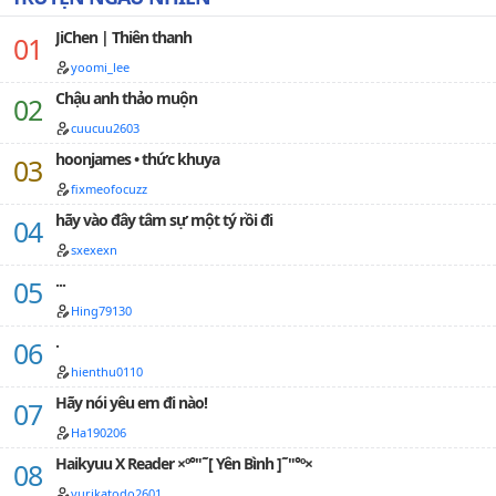
của bản tiểu thư đã lên dây rồi nhé!Truyện đăng để
đọc off.…
JiChen | Thiên thanh
yoomi_lee
Chậu anh thảo muộn
cuucuu2603
hoonjames • thức khuya
fixmeofocuzz
hãy vào đây tâm sự một tý rồi đi
sxexexn
...
Hing79130
.
hienthu0110
Hãy nói yêu em đi nào!
Ha190206
Haikyuu X Reader ×º°"˜[ Yên Bình ]˜"°º×
yurikatodo2601