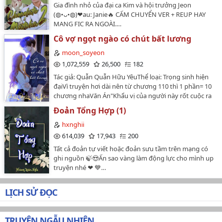
Gia đình nhỏ của đại ca Kim và hội trưởng Jeon
HIỆN Ở NHỮNG WEB KHÁC THÌ ĐỀU LÀ SAO CHÉP.…
(◍•ᴗ•◍)❤au: Janie🔥 CẤM CHUYỂN VER + REUP HAY
MANG FIC RA NGOÀI.…
Cô vợ ngọt ngào có chút bất lương
moon_soyeon
1,072,559
26,500
182
Tác giả: Quẫn Quẫn Hữu YêuThể loại: Trọng sinh hiện
đạiVì truyện hơi dài nên từ chương 110 thì 1 phần= 10
chương nhaVăn Án"Khẩu vị của người này rốt cuộc ra
sao a! Cái này cũng bỏ được vào miệng à?"Sau khi cô
Đoản Tổng Hợp (1)
tỉnh dậy, nhìn vào trong gương thấy chính mình đầu
xăm mặt giống như quỷ, cảm giác chỉ nhìn thêm một
hxnghii
giây cũng hỏng đôi mắt.Trước khi trọng sinh, Cố Việt
614,039
17,943
200
Trạch chính là người mà cô dùng cả tấm lòng để yêu
Tất cả đoản tự viết hoặc đoản sưu tầm trên mạng có
nhưng sau đó cũng là người mà cô hận thấu
ghi nguồn 🍃😍Ấn sao vàng làm động lực cho mình up
xương.Đời trước cô chính là kiểu phụ nữ não tàn nên
truyện nhé ❤ 💙…
mới không muốn lây một ông xã tuyệt sắc, lại bị đôi
tiện nam nữ hãm hại, bị người bạn thân nhất tẩy não,
kết cục cuối cùng chính là không còn người nào muốn
LỊCH SỬ ĐỌC
ở gần cô.Đời này mặc cho các ngươi trâu bò rắn rết
trăm phương nghìn kế, muốn cô ly dị, nhường đi ngôi
vị phu nhân. Ngượng ngùng quá ~~, chỉ số thông minh
TRUYỆN NGẪU NHIÊN